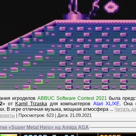
вания игроделов
ABBUC Software Contest 2021
была предс
2
» от
Kamil Trzaska
для компьютеров
Atari XL/XE
. Она 
ах. В игре отличная музыка, мощная атмосфера
...
Читать д
роекты
| Просмотров: 623 | Дата:
21.09.2021
тке «Super Metal Hero» на Amiga AGA