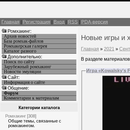
Главная
|
Регистрация
|
Вход
|
RSS
|
PDA-версия
Ромхакинг:
Архив новостей
Новые игры и 
База ромхак-файлов
Ромхакерская галерея
Главная
»
2021
»
Сент
Каталог разного
Дополнительно:
В разделе материалов
Поиск по сайту
Зарубежный ромхакинг
Игра «Kowalsky's F
Новости эмуляции
Cайт:
Информация о сайте
Общение:
Форум
Комментарии к материалам
Категории каталога
Ромхакинг
[308]
Общие темы, связанные с
ромхакингом.