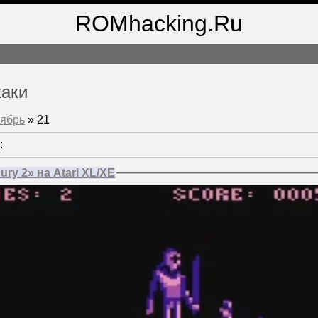
ROMhacking.Ru
хаки
ябрь
»
21
:
ury 2» на Atari XL/XE