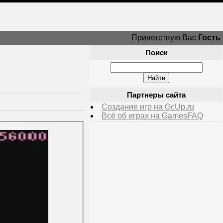
Приветствую Вас
Гость
Поиск
Партнеры сайта
Создание игр на GcUp.ru
Всё об играх на GamesFAQ