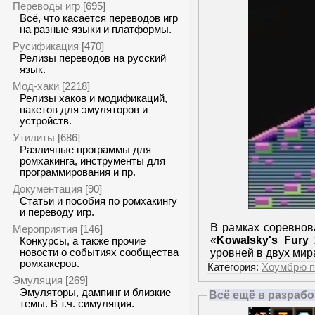
Переводы игр
[695]
Всё, что касается переводов игр
на разные языки и платформы.
Русификация
[470]
Релизы переводов на русский
язык.
Мод-хаки
[2218]
Релизы хаков и модификаций,
пакетов для эмуляторов и
устройств.
Утилиты
[686]
Различные программы для
ромхакинга, инструменты для
программирования и пр.
Документация
[90]
Статьи и пособия по ромхакингу
и переводу игр.
В рамках соревно
Мероприятия
[146]
«
Kowalsky's Fury 
Конкурсы, а также прочие
уровней в двух мир
новости о событиях сообщества
ромхакеров.
Категория:
Хоумбрю п
Эмуляция
[269]
Эмуляторы, дампинг и близкие
Всё ещё в разрабо
темы. В т.ч. симуляция.