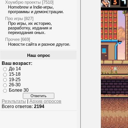
Хоумбрю проекты
[7510]
Homebrew и Indie-игры,
программы и демонстрации.
Про игры
[827]
Про игры, их историю,
разработку, издания и
переиздания оных.
Прочее
[669]
Новости сайта и разное другое.
Наш опрос
Ваш возраст:
До 14
15-18
19-25
26-30
Более 30
Результаты
|
Архив опросов
Всего ответов:
2194