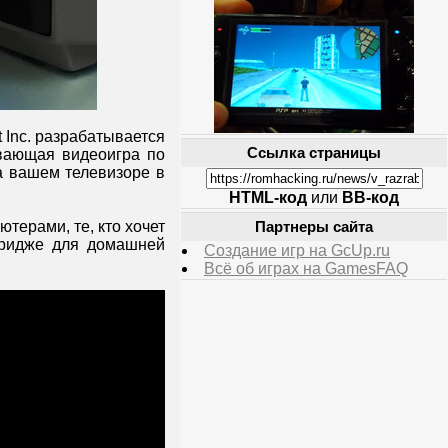
 Inc. разрабатывается
Ссылка страницы
ывающая видеоигра по
а вашем телевизоре в
HTML-код
или
BB-код
терами, те, кто хочет
Партнеры сайта
ртридже для домашней
Создание игр на GcUp.ru
Всё об играх на GamesFAQ