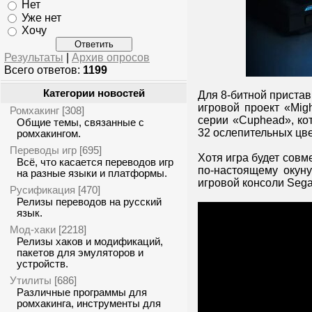
Нет
Уже нет
Хочу
Результаты
|
Архив опросов
Всего ответов:
1199
Категории новостей
Для 8-битной пристав
игровой проект «Mig
Ромхакинг
[308]
серии «Cuphead», к
Общие темы, связанные с
32 ослепительных цве
ромхакингом.
Переводы игр
[695]
Хотя игра будет совм
Всё, что касается переводов игр
по-настоящему окун
на разные языки и платформы.
игровой консоли Sega
Русификация
[470]
Релизы переводов на русский
язык.
Мод-хаки
[2218]
Релизы хаков и модификаций,
пакетов для эмуляторов и
устройств.
Утилиты
[686]
Различные программы для
ромхакинга, инструменты для