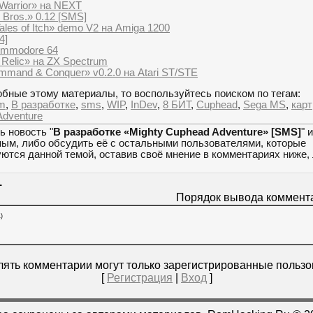
Warrior» на NEXT
 Bros.» 0.12 [SMS]
Tales of Itch» demo V2 на Amiga 1200
4]
ommodore 64
 Relic» на ZX Spectrum
mmand & Conquer» v0.2.0 на Atari ST/STE
бные этому материалы, то воспользуйтесь поиском по тегам:
em
,
В разработке
,
sms
,
WIP
,
InDev
,
8 БИТ
,
Cuphead
,
Sega MS
,
кар
Adventure
ь новость "
В разработке «Mighty Cuphead Adventure» [SMS]
" 
мым, либо обсудить её с остальными пользователями, которые
уются данной темой, оставив своё мнение в комментариях ниже,
1
Порядок вывода коммент
)
ять комментарии могут только зарегистрированные пользо
[
Регистрация
|
Вход
]