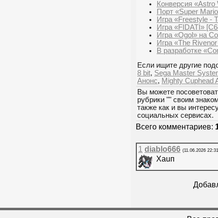
Конверсия «Astro 
Порт «Super Mario
Игра «Freestyle - 
Игра «FIDATI» [C6
Игра «Ogol» на C
Игра «The Rivenor
В разработке «Co
Если ищите другие подо
8 bit
,
Sega Master Syst
Анонс
,
Mighty Cuphead 
Вы можете посоветоват
рубрики "
" своим знако
также как и вы интерес
социальных сервисах.
Всего комментариев:
1
diablo666
(11.06.2026 22:31
Xauп
Добавл