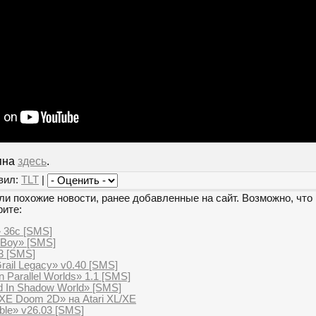
пна
здесь
.
вил:
TLT
|
и похожие новости, ранее добавленные на сайт. Возможно, что 
рите:
» 36c [SMS]
oBoy» [SMS]
3 [SMS]
rail Legacy» v0.40 [SMS]
n Parallel Worlds» 1.1 [SMS]
d In Shadow World» [SMS]
XE Doom 2D» на Atari XL/XE
ble» v26.03 [SMS]