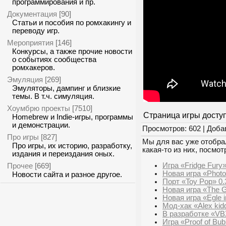
программирования и пр.
Документация
[90]
Статьи и пособия по ромхакингу и
переводу игр.
Мероприятия
[146]
Конкурсы, а также прочие новости
о событиях сообщества
ромхакеров.
Эмуляция
[269]
Эмуляторы, дампинг и близкие
темы. В т.ч. симуляция.
Хоумбрю проекты
[7510]
Страница игры досту
Homebrew и Indie-игры, программы
и демонстрации.
Просмотров: 602 | Доба
Про игры
[827]
Мы для вас уже отобрал
Про игры, их историю, разработку,
какая-то из них, посмот
издания и переиздания оных.
Игра «Fridge Fury
Прочее
[669]
Новая игра «Phot
Новости сайта и разное другое.
Порт «Toy Pop» 0.
Новая игра «The G
Новая игра «Egle i
Мод-хак «Alex kid
В разработке «VB
Игра «Proof of Bub