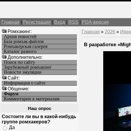
Главная
|
Регистрация
|
Вход
|
RSS
|
PDA-версия
Ромхакинг:
Главная
»
2026
»
Июн
Архив новостей
База ромхак-файлов
В разработке «Migh
Ромхакерская галерея
Каталог разного
Дополнительно:
Поиск по сайту
Зарубежный ромхакинг
Новости эмуляции
Cайт:
Информация о сайте
Общение:
Форум
Комментарии к материалам
Наш опрос
Состоите ли вы в какой-нибудь
группе ромхакеров?
Да