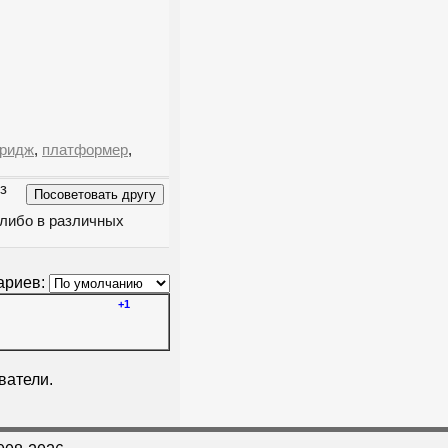
тридж
,
платформер
,
из
 либо в различных
ариев:
+1
ватели.