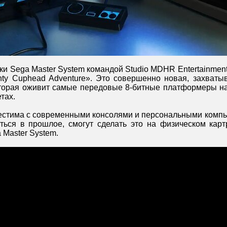
ки Sega Master System командой Studio MDHR Entertainment
hty Cuphead Adventure». Это совершенно новая, захват
оторая оживит самые передовые 8-битные платформеры н
тах.
естима с современными консолями и персональными компью
уться в прошлое, смогут сделать это на физическом ка
 Master System.