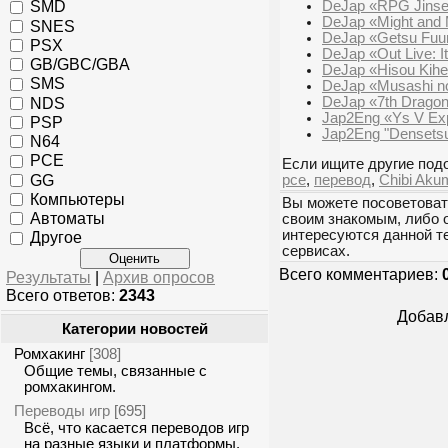
DeJap «RPG Jinse
SMD
DeJap «Might and 
SNES
DeJap «Getsu Fuu
PSX
DeJap «Out Live: It
GB/GBC/GBA
DeJap «Hisou Kih
SMS
DeJap «Musashi n
DeJap «7th Drago
NDS
Jap2Eng «Ys V Exp
PSP
Jap2Eng "Densetsu 
N64
PCE
Если ищите другие подо
GG
pce
,
перевод
,
Chibi Aku
Компьютеры
Вы можете посоветоват
Автоматы
своим знакомым, либо 
интересуются данной т
Другое
сервисах.
Всего комментариев:
Результаты
|
Архив опросов
Всего ответов:
2343
Добавл
Категории новостей
Ромхакинг
[308]
Общие темы, связанные с
ромхакингом.
Переводы игр
[695]
Всё, что касается переводов игр
на разные языки и платформы.