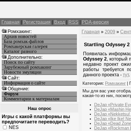
Главная
|
Регистрация
|
Вход
|
RSS
|
PDA-версия
Ромхакинг:
Главная
»
2009
»
Сент
Архив новостей
База ромхак-файлов
Startling Odyssey 2
Ромхакерская галерея
Каталог разного
Появилась информаци
Дополнительно:
Odyssey 2
, который 
Поиск по сайту
недавно проект ожи
Зарубежный ромхакинг
работы требуется 
Новости эмуляции
данного проекта -
тут
.
Cайт:
Информация о сайте
Категория:
Ромхакинг
| 
Общение:
Мы для вас уже отобрал
Форум
какая-то из них, посмот
Комментарии к материалам
DeJap «Private Ey
Наш опрос
DeJap «Mashin Her
DeJap «Nekketsu! 
Игры с какой платформы вы
DeJap «Ike Ike! N
предпочитаете переводить?
DeJap «Dead Zone
NES
DeJap «Rockman EX