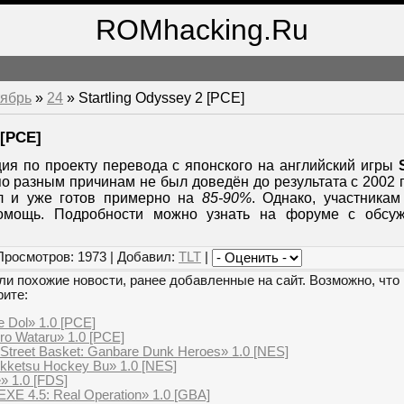
ROMhacking.Ru
ябрь
»
24
» Startling Odyssey 2 [PCE]
 [PCE]
я по проекту перевода с японского на английский игры
по разным причинам не был доведён до результата с 2002 
л и уже готов примерно на
85-90%
. Однако, участникам
помощь. Подробности можно узнать на форуме с обсу
Просмотров: 1973 | Добавил:
TLT
|
и похожие новости, ранее добавленные на сайт. Возможно, что 
рите:
e Dol» 1.0 [PCE]
o Wataru» 1.0 [PCE]
Street Basket: Ganbare Dunk Heroes» 1.0 [NES]
ekketsu Hockey Bu» 1.0 [NES]
» 1.0 [FDS]
E 4.5: Real Operation» 1.0 [GBA]