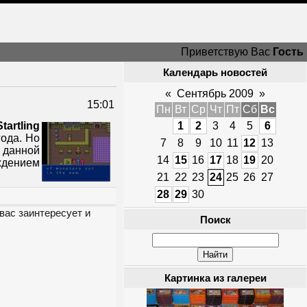
Приветствую Вас
Гость
Календарь новостей
«
Сентябрь 2009
»
15:01
Пн
Вт
Ср
Чт
Пт
Сб
Вс
Startling
1
2
3
4
5
6
года. Но
7
8
9
10
11
12
13
 данной
14
15
16
17
18
19
20
ждением
21
22
23
24
25
26
27
28
29
30
вас заинтересует и
Поиск
Картинка из галереи