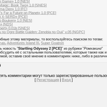
i Game» 1.0 [NES]
Magic: Book Two» 1.0 [SNES]
ma Den» 1.0 [FC]
's Far a Future on Planet» 1.0 [PCE]
ei X-SERD» [PCE]
o Bouken» 1.0 [NES]
n» [NDS]
ert» 0.01b [SNES]
no Ogre Battle Gaiden: Zenobia no Ouji" v.05 [NGPC]
бные этому материалы, то воспользуйтесь поиском по тегам:
mas
,
Adventures Island III
,
Super Goatron
ь новость "
Startling Odyssey 2 [PCE]
" из рубрики "
Ромхакинг
"
обсудить её с остальными пользователями, которые также как и
емой, оставив своё мнение в комментариях ниже, либо в разли
0
ять комментарии могут только зарегистрированные пользо
[
Регистрация
|
Вход
]