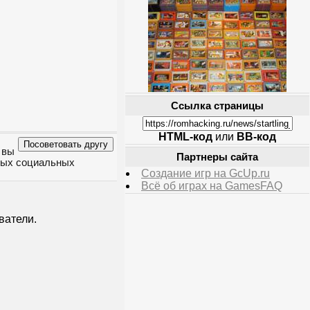
Ссылка страницы
HTML-код
или
BB-код
 вы
Партнеры сайта
чных социальных
Создание игр на GcUp.ru
Всё об играх на GamesFAQ
ватели.