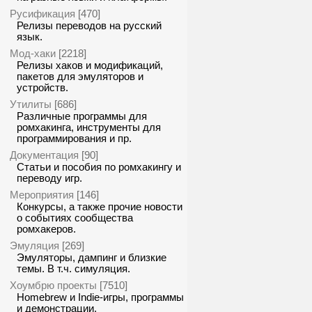
Русификация
[470]
Релизы переводов на русский
язык.
Мод-хаки
[2218]
Релизы хаков и модификаций,
пакетов для эмуляторов и
устройств.
Утилиты
[686]
Различные программы для
ромхакинга, инструменты для
программирования и пр.
Документация
[90]
Статьи и пособия по ромхакингу и
переводу игр.
Мероприятия
[146]
Конкурсы, а также прочие новости
о событиях сообщества
ромхакеров.
Эмуляция
[269]
Эмуляторы, дампинг и близкие
темы. В т.ч. симуляция.
Хоумбрю проекты
[7510]
Homebrew и Indie-игры, программы
и демонстрации.