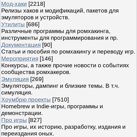
Мод-хаки
[2218]
Релизы хаков и модификаций, пакетов для
эмуляторов и устройств.
Утилиты
[686]
Различные программы для ромхакинга,
инструменты для программирования и пр.
Документация
[90]
Статьи и пособия по ромхакингу и переводу игр.
Мероприятия
[146]
Конкурсы, а также прочие новости о событиях
сообщества ромхакеров.
Эмуляция
[269]
Эмуляторы, дампинг и близкие темы. В т.ч.
симуляция.
Хоумбрю проекты
[7510]
Homebrew и Indie-игры, программы и
демонстрации.
Про игры
[827]
Про игры, их историю, разработку, издания и
переиздания оных.