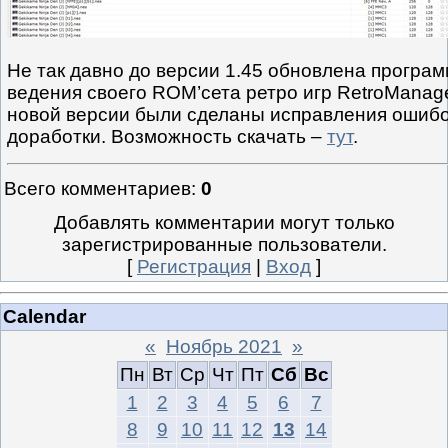
Не так давно до версии 1.45 обновлена програм
ведения своего ROM’сета ретро игр RetroManag
новой версии были сделаны исправления ошибо
доработки. Возможность скачать –
тут
.
Всего комментариев
:
0
Добавлять комментарии могут только
зарегистрированные пользователи.
[
Регистрация
|
Вход
]
Calendar
«
Ноябрь 2021
»
Пн
Вт
Ср
Чт
Пт
Сб
Вс
1
2
3
4
5
6
7
8
9
10
11
12
13
14