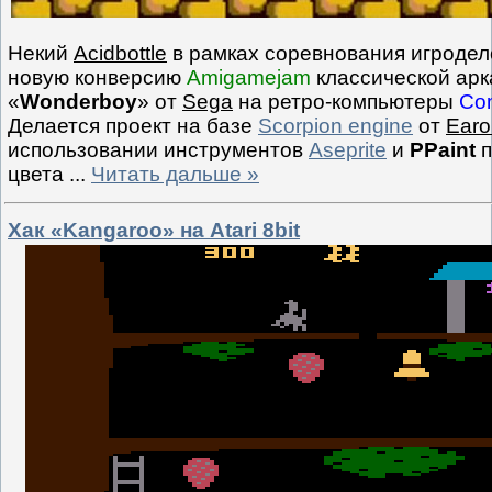
Некий
Acidbottle
в рамках соревнования игродел
новую конверсию
Amigamejam
классической арк
«
Wonderboy
» от
Sega
на ретро-компьютеры
Co
Делается проект на базе
Scorpion engine
от
Earo
использовании инструментов
Aseprite
и
PPaint
п
цвета
...
Читать дальше »
Хак «Kangaroo» на Atari 8bit