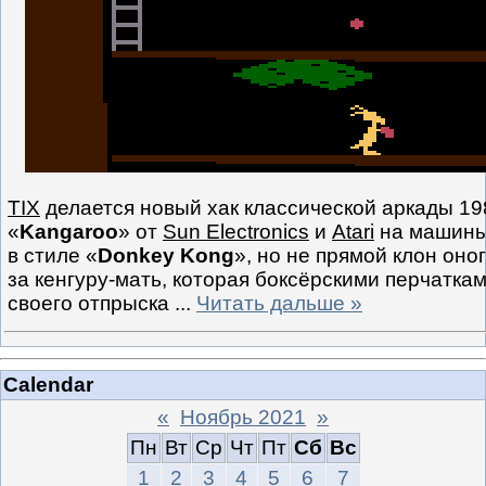
TIX
делается новый хак классической аркады 19
«
Kangaroo
» от
Sun Electronics
и
Atari
на машин
в стиле «
Donkey Kong
», но не прямой клон оног
за кенгуру-мать, которая боксёрскими перчатка
своего отпрыска
...
Читать дальше »
Calendar
«
Ноябрь 2021
»
Пн
Вт
Ср
Чт
Пт
Сб
Вс
1
2
3
4
5
6
7