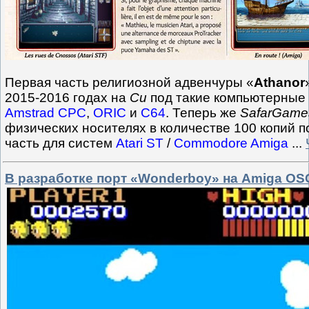
Первая часть религиозной адвенчуры «
Athanor
2015-2016 годах на
Си
под такие компьютерные
Amstrad CPC
,
ORIC
и
C64
. Теперь же
SafarGames
физических носителях в количестве 100 копий п
часть для систем
Atari ST
/
Commodore Amiga
...
В разработке порт «Wonderboy» на Amiga OS