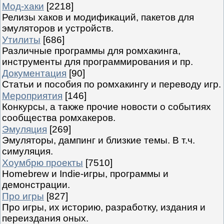
Мод-хаки
[2218]
Релизы хаков и модификаций, пакетов для
эмуляторов и устройств.
Утилиты
[686]
Различные программы для ромхакинга,
инструменты для программирования и пр.
Документация
[90]
Статьи и пособия по ромхакингу и переводу игр.
Мероприятия
[146]
Конкурсы, а также прочие новости о событиях
сообщества ромхакеров.
Эмуляция
[269]
Эмуляторы, дампинг и близкие темы. В т.ч.
симуляция.
Хоумбрю проекты
[7510]
Homebrew и Indie-игры, программы и
демонстрации.
Про игры
[827]
Про игры, их историю, разработку, издания и
переиздания оных.