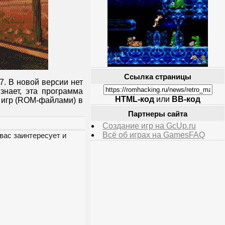
Ссылка страницы
7. В новой версии нет
знает, эта программа
HTML-код
или
BB-код
 игр (ROM-файлами) в
Партнеры сайта
Создание игр на GcUp.ru
Всё об играх на GamesFAQ
вас заинтересует и