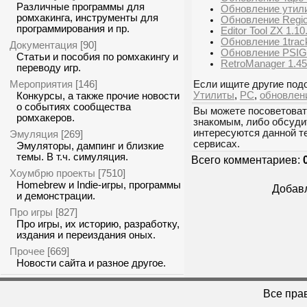
Различные программы для
Обновление утили
ромхакинга, инструменты для
Обновление Region
программирования и пр.
Editor Tool ZX 1.10
Обновление 1track
Документация
[90]
Обновление PSIG 
Статьи и пособия по ромхакингу и
RetroManager 1.45
переводу игр.
Мероприятия
[146]
Если ищите другие подо
Утилиты
,
PC
,
обновлен
Конкурсы, а также прочие новости
о событиях сообщества
Вы можете посоветоват
ромхакеров.
знакомым, либо обсуди
интересуются данной т
Эмуляция
[269]
сервисах.
Эмуляторы, дампинг и близкие
темы. В т.ч. симуляция.
Всего комментариев:
Хоумбрю проекты
[7510]
Homebrew и Indie-игры, программы
Добавл
и демонстрации.
Про игры
[827]
Про игры, их историю, разработку,
издания и переиздания оных.
Прочее
[669]
Новости сайта и разное другое.
Все пра