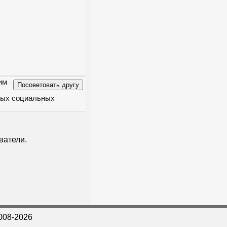
им
чных социальных
ватели.
008-2026