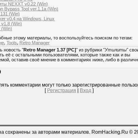
ты NEXXT v0.22 (Win)
 Bypass Tool ver.1.1a (Win)
.131 (Win)
er v0.4 на Windows, Linux
v1.8 (Win)
 (Win)
бные этому материалы, то воспользуйтесь поиском по тегам:
ие
,
Tools
,
Retro Manager
ь новость "
Retro Manager 1.37 [PC]
" из рубрики "
Утилиты
" сво
ть её с остальными пользователями, которые также как и вы
емой, оставив своё мнение в комментариях ниже, либо в разли
0
ять комментарии могут только зарегистрированные пользо
[
Регистрация
|
Вход
]
ва сохранены за авторами материалов. RomHacking.Ru © 2