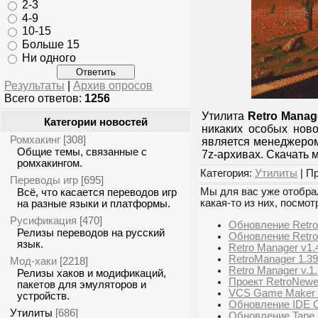
2-3
4-9
10-15
Больше 15
Ни одного
Результаты
|
Архив опросов
Всего ответов:
1256
Утилита
Retro Manag
Категории новостей
никаких особых нов
Ромхакинг
[308]
является менеджером
Общие темы, связанные с
7z-архивах. Скачать
ромхакингом.
Категория:
Утилиты
| П
Переводы игр
[695]
Мы для вас уже отобрал
Всё, что касается переводов игр
какая-то из них, посмот
на разные языки и платформы.
Русификация
[470]
Обновление Retro 
Релизы переводов на русский
Обновление RetroM
язык.
Retro Manager v1.
RetroManager 1.39
Мод-хаки
[2218]
Retro Manager v.1.
Релизы хаков и модификаций,
Проект RetroNewel
пакетов для эмуляторов и
VCS Game Maker 
устройств.
Обновление IDE C
Утилиты
[686]
Обновление Tape 