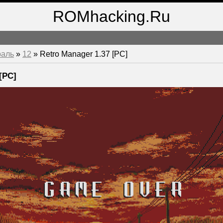
ROMhacking.Ru
раль
»
12
» Retro Manager 1.37 [PC]
[PC]