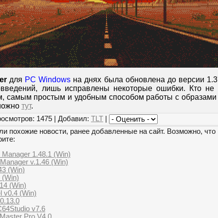
er
для
PC Windows
на днях была обновлена до версии 1.3
овведений, лишь исправлены некоторые ошибки. Кто не 
, самым простым и удобным способом работы с образами
 можно
тут
.
росмотров: 1475 | Добавил:
TLT
|
и похожие новости, ранее добавленные на сайт. Возможно, что 
рите:
Manager 1.48.1 (Win)
anager v.1.46 (Win)
43 (Win)
 (Win)
14 (Win)
 v0.4 (Win)
0.13.0
64Studio v7.6
Master Pro V4.0