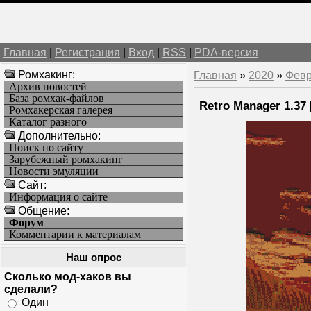
Главная
|
Регистрация
|
Вход
|
RSS
|
PDA-версия
Ромхакинг:
Главная
»
2020
»
Фев
Архив новостей
База ромхак-файлов
Retro Manager 1.37 
Ромхакерская галерея
Каталог разного
Дополнительно:
Поиск по сайту
Зарубежный ромхакинг
Новости эмуляции
Cайт:
Информация о сайте
Общение:
Форум
Комментарии к материалам
Наш опрос
Сколько мод-хаков вы
сделали?
Один