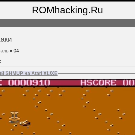
ROMhacking.Ru
хаки
раль
»
04
:
й SHMUP на Atari XL/XE