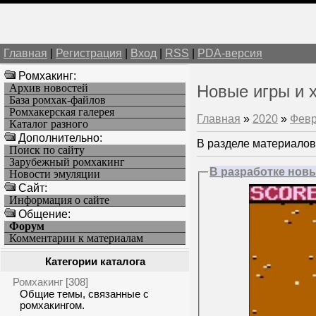
Главная
|
Регистрация
|
Вход
|
RSS
|
PDA-версия
Ромхакинг:
Архив новостей
Новые игры и 
База ромхак-файлов
Ромхакерская галерея
Главная
»
2020
»
Фев
Каталог разного
Дополнительно:
В разделе материалов
Поиск по сайту
Зарубежный ромхакинг
В разработке новы
Новости эмуляции
Cайт:
Информация о сайте
Общение:
Форум
Комментарии к материалам
Категории каталога
Ромхакинг
[308]
Общие темы, связанные с
ромхакингом.