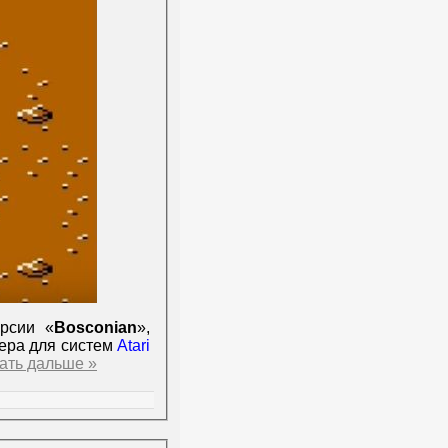
ерсии «
Bosconian
»,
тера для систем
Atari
ать дальше »