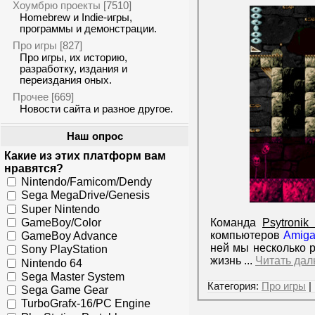
Хоумбрю проекты
[7510]
Homebrew и Indie-игры,
программы и демонстрации.
Про игры
[827]
Про игры, их историю,
разработку, издания и
переиздания оных.
Прочее
[669]
Новости сайта и разное другое.
Наш опрос
Какие из этих платформ вам
нравятся?
Nintendo/Famicom/Dendy
Sega MegaDrive/Genesis
Super Nintendo
GameBoy/Color
Команда
Psytronik
компьютеров
Amig
GameBoy Advance
ней мы несколько р
Sony PlayStation
жизнь
...
Читать дал
Nintendo 64
Sega Master System
Категория:
Про игры
|
Sega Game Gear
TurboGrafx-16/PC Engine