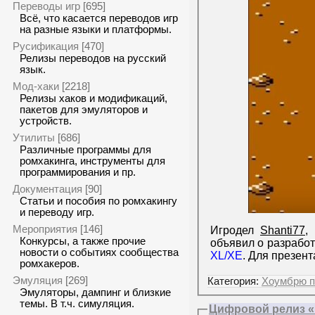
Переводы игр
[695]
Всё, что касается переводов игр
на разные языки и платформы.
Русификация
[470]
Релизы переводов на русский
язык.
Мод-хаки
[2218]
Релизы хаков и модификаций,
пакетов для эмуляторов и
устройств.
Утилиты
[686]
Различные программы для
ромхакинга, инструменты для
программирования и пр.
Документация
[90]
Статьи и пособия по ромхакингу
и переводу игр.
Мероприятия
[146]
Игродел
Shanti77
,
Конкурсы, а также прочие
объявил о разработ
новости о событиях сообщества
XL/XE
. Для презен
ромхакеров.
Эмуляция
[269]
Категория:
Хоумбрю п
Эмуляторы, дампинг и близкие
темы. В т.ч. симуляция.
Цифровой релиз 