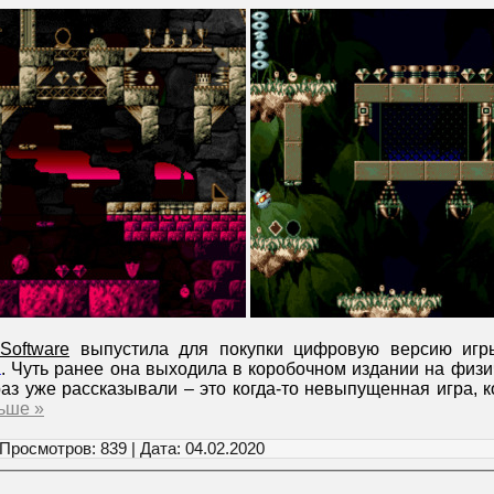
 Software
выпустила для покупки цифровую версию игр
a
. Чуть ранее она выходила в коробочном издании на физи
аз уже рассказывали – это когда-то невыпущенная игра, 
ьше »
 Просмотров: 839 | Дата:
04.02.2020