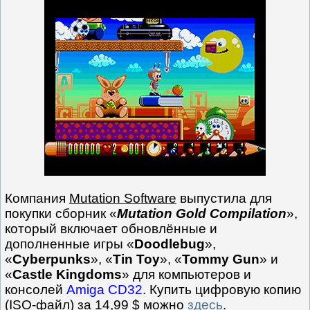
Компания
Mutation Software
выпустила для
покупки сборник «
Mutation Gold Compilation
»,
который включает обновлённые и
дополненные игры «
Doodlebug
»,
«
Cyberpunks
», «
Tin Toy
», «
Tommy Gun
» и
«
Castle Kingdoms
» для компьютеров и
консолей
Amiga CD32
. Купить цифровую копию
(ISO-файл) за 14,99 $ можно
здесь
.