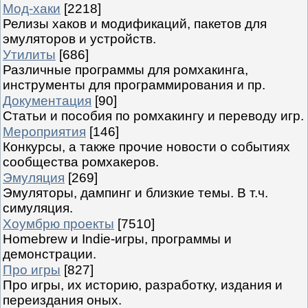
Мод-хаки
[2218]
Релизы хаков и модификаций, пакетов для
эмуляторов и устройств.
Утилиты
[686]
Различные программы для ромхакинга,
инструменты для программирования и пр.
Документация
[90]
Статьи и пособия по ромхакингу и переводу игр.
Мероприятия
[146]
Конкурсы, а также прочие новости о событиях
сообщества ромхакеров.
Эмуляция
[269]
Эмуляторы, дампинг и близкие темы. В т.ч.
симуляция.
Хоумбрю проекты
[7510]
Homebrew и Indie-игры, программы и
демонстрации.
Про игры
[827]
Про игры, их историю, разработку, издания и
переиздания оных.