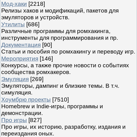
Мод-хаки
[2218]
Релизы хаков и модификаций, пакетов для
эмуляторов и устройств.
Утилиты
[686]
Различные программы для ромхакинга,
инструменты для программирования и пр.
Документация
[90]
Статьи и пособия по ромхакингу и переводу игр.
Мероприятия
[146]
Конкурсы, а также прочие новости о событиях
сообщества ромхакеров.
Эмуляция
[269]
Эмуляторы, дампинг и близкие темы. В т.ч.
симуляция.
Хоумбрю проекты
[7510]
Homebrew и Indie-игры, программы и
демонстрации.
Про игры
[827]
Про игры, их историю, разработку, издания и
переиздания оных.