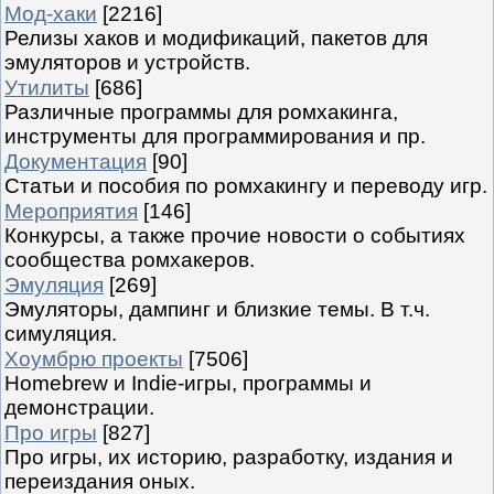
Мод-хаки
[2216]
Релизы хаков и модификаций, пакетов для
эмуляторов и устройств.
Утилиты
[686]
Различные программы для ромхакинга,
инструменты для программирования и пр.
Документация
[90]
Статьи и пособия по ромхакингу и переводу игр.
Мероприятия
[146]
Конкурсы, а также прочие новости о событиях
сообщества ромхакеров.
Эмуляция
[269]
Эмуляторы, дампинг и близкие темы. В т.ч.
симуляция.
Хоумбрю проекты
[7506]
Homebrew и Indie-игры, программы и
демонстрации.
Про игры
[827]
Про игры, их историю, разработку, издания и
переиздания оных.