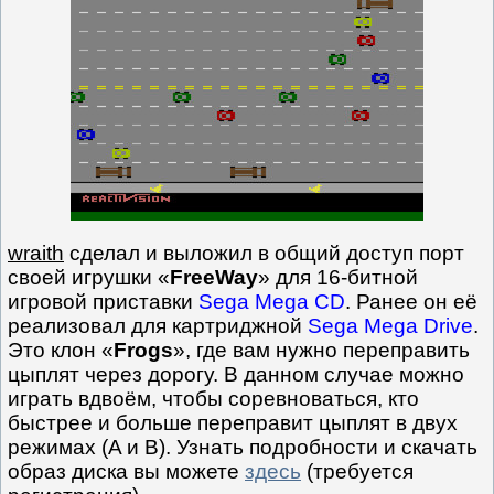
wraith
сделал и выложил в общий доступ порт
своей игрушки «
FreeWay
» для 16-битной
игровой приставки
Sega Mega CD
. Ранее он её
реализовал для картриджной
Sega Mega Drive
.
Это клон «
Frogs
», где вам нужно переправить
цыплят через дорогу. В данном случае можно
играть вдвоём, чтобы соревноваться, кто
быстрее и больше переправит цыплят в двух
режимах (A и B). Узнать подробности и скачать
образ диска вы можете
здесь
(требуется