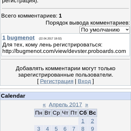
регистрация).
Всего комментариев
:
1
Порядок вывода комментариев:
1
bugmenot
(22.04.2017 18:02)
Для тех, кому лень регистрироваться:
http://bugmenot.com/view/devster.proboards.com
Добавлять комментарии могут только
зарегистрированные пользователи.
[
Регистрация
|
Вход
]
Calendar
«
Апрель 2017
»
Пн
Вт
Ср
Чт
Пт
Сб
Вс
1
2
3
4
5
6
7
8
9