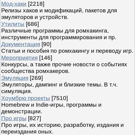
Мод-хаки
[2218]
Релизы хаков и модификаций, пакетов для
эмуляторов и устройств.
Утилиты
[686]
Различные программы для ромхакинга,
инструменты для программирования и пр.
Документация
[90]
Статьи и пособия по ромхакингу и переводу игр.
Мероприятия
[146]
Конкурсы, а также прочие новости о событиях
сообщества ромхакеров.
Эмуляция
[269]
Эмуляторы, дампинг и близкие темы. В т.ч.
симуляция.
Хоумбрю проекты
[7510]
Homebrew и Indie-игры, программы и
демонстрации.
Про игры
[827]
Про игры, их историю, разработку, издания и
переиздания оных.