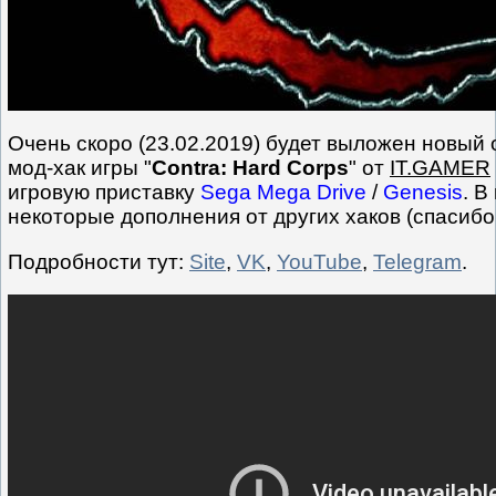
Очень скоро (23.02.2019) будет выложен новый
мод-хак игры "
Contra: Hard Corps
" от
IT.GAMER
игровую приставку
Sega Mega Drive
/
Genesis
. В
некоторые дополнения от других хаков (спасиб
Подробности тут:
Site
,
VK
,
YouTube
,
Telegram
.