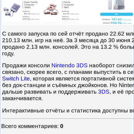
С самого запуска по сей отчёт продано 22.62 м
210.13 млн. игр на неё. За 3 месяца до 30 июня
продано 2.13 млн. консолей. Это на 13.2 % бол
году.
Продажи консоли
Nintendo 3DS
наоборот снизил
связано, скорее всего, с планами выпустить в с
Switch Lite
, которая является портативной сист
без док-станции и съёмных джойконов. Но Ninte
дальше развивать и поддерживать
3DS
, и её п
заканчивается.
Интерактивные отчёты и статистика доступны в
Всего комментариев
:
0