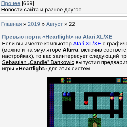
Прочее
[669]
Новости сайта и разное другое.
Главная
»
2019
»
Август
»
22
Превью порта «Heartlight» на Atari XL/XE
Если вы имеете компьютер
Atari XL/XE
с графич
(можно и на эмуляторе
Altirra
, включив соответ
настройках), то вас заинтересует следующий пр
Sebastian „Candle” Bartkowic
выпустил предварит
игры «
Heartlight
» для этих систем.