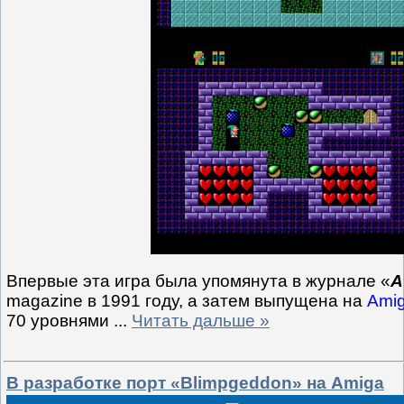
Впервые эта игра была упомянута в журнале «
A
magazine в 1991 году, а затем выпущена на
Ami
70 уровнями
...
Читать дальше »
В разработке порт «Blimpgeddon» на Amiga