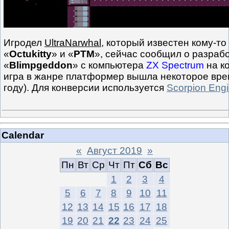
Игродел
UltraNarwhal
, который известен кому-то
«
Octukitty
» и «
PTM
», сейчас сообщил о разрабо
«
Blimpgeddon
» с компьютера
ZX Spectrum
на к
игра в жанре платформер вышла некоторое врем
году). Для конверсии используется
Scorpion Eng
Calendar
«
Август 2019
»
Пн
Вт
Ср
Чт
Пт
Сб
Вс
1
2
3
4
5
6
7
8
9
10
11
12
13
14
15
16
17
18
19
20
21
22
23
24
25