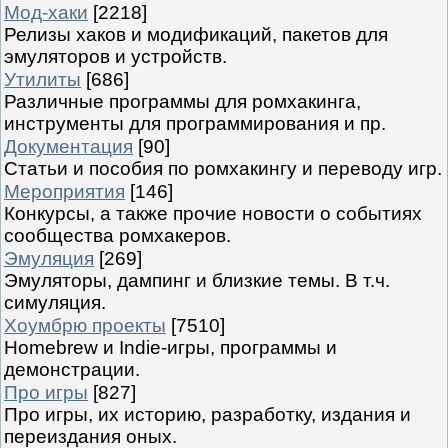
Мод-хаки
[2218]
Релизы хаков и модификаций, пакетов для
эмуляторов и устройств.
Утилиты
[686]
Различные программы для ромхакинга,
инструменты для программирования и пр.
Документация
[90]
Статьи и пособия по ромхакингу и переводу игр.
Мероприятия
[146]
Конкурсы, а также прочие новости о событиях
сообщества ромхакеров.
Эмуляция
[269]
Эмуляторы, дампинг и близкие темы. В т.ч.
симуляция.
Хоумбрю проекты
[7510]
Homebrew и Indie-игры, программы и
демонстрации.
Про игры
[827]
Про игры, их историю, разработку, издания и
переиздания оных.