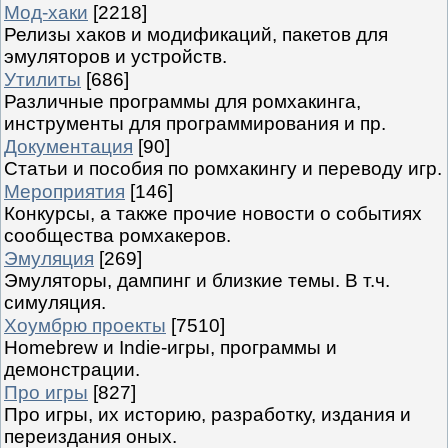
Мод-хаки
[2218]
Релизы хаков и модификаций, пакетов для
эмуляторов и устройств.
Утилиты
[686]
Различные программы для ромхакинга,
инструменты для программирования и пр.
Документация
[90]
Статьи и пособия по ромхакингу и переводу игр.
Мероприятия
[146]
Конкурсы, а также прочие новости о событиях
сообщества ромхакеров.
Эмуляция
[269]
Эмуляторы, дампинг и близкие темы. В т.ч.
симуляция.
Хоумбрю проекты
[7510]
Homebrew и Indie-игры, программы и
демонстрации.
Про игры
[827]
Про игры, их историю, разработку, издания и
переиздания оных.