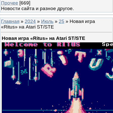
Прочее
[669]
Новости сайта и разное другое.
Главная
»
2024
»
Июль
»
25
» Новая игра
«Ritus» на Atari ST/STE
Новая игра «Ritus» на Atari ST/STE