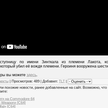
ступницу по имени Зинткала из племени Лакота, ко
 который убил её вождя племени. Героиня вооружена шест
игры вы можете
здесь
.
оекты
| Просмотров: 489 | Добавил:
TLT
|
и похожие новости, ранее добавленные на сайт. Возможно, что 
рите:
er» на Commodore 64
h Weapon» [C64]
fal» [C64]