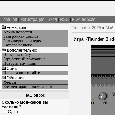
Главная
|
Регистрация
|
Вход
|
RSS
|
PDA-версия
Ромхакинг:
Главная
»
2025
»
Май
Архив новостей
База ромхак-файлов
Игра «Thunder Bird
Ромхакерская галерея
Каталог разного
Дополнительно:
Поиск по сайту
Зарубежный ромхакинг
Новости эмуляции
Cайт:
Информация о сайте
Общение:
Форум
Комментарии к материалам
Наш опрос
Сколько мод-хаков вы
сделали?
Один