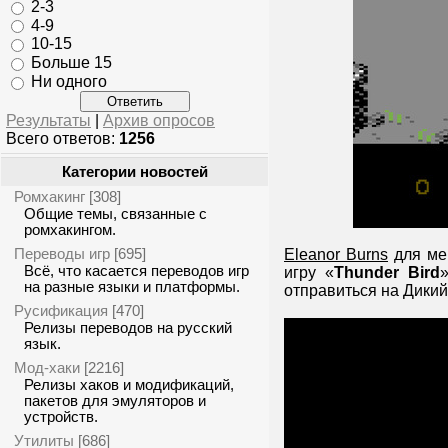
2-3
4-9
10-15
Больше 15
Ни одного
Результаты
|
Архив опросов
Всего ответов:
1256
Категории новостей
Ромхакинг
[308]
Общие темы, связанные с
ромхакингом.
Переводы игр
[695]
Eleanor Burns
для ме
Всё, что касается переводов игр
игру «
Thunder Bird
на разные языки и платформы.
отправиться на Дикий
Русификация
[470]
Релизы переводов на русский
язык.
Мод-хаки
[2216]
Релизы хаков и модификаций,
пакетов для эмуляторов и
устройств.
Утилиты
[686]