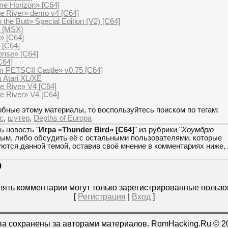
e Horizon» [C64]
he River» demo v4 [C64]
he Butt» Special Edition (V2) [C64]
0 [MSX]
» [C64]
 [C64]
ense» [C64]
C64]
 PETSCII Castle» v0.75 [C64]
 Atari XL/XE
he Rive» V4 [C64]
he River» V4 [C64]
бные этому материалы, то воспользуйтесь поиском по тегам:
с
,
шутер
,
Depths of Europa
ь новость "
Игра «Thunder Bird» [C64]
" из рубрики "
Хоумбрю
мым, либо обсудить её с остальными пользователями, которые
уются данной темой, оставив своё мнение в комментариях ниже,
0
ять комментарии могут только зарегистрированные пользо
[
Регистрация
|
Вход
]
ва сохранены за авторами материалов. RomHacking.Ru © 2