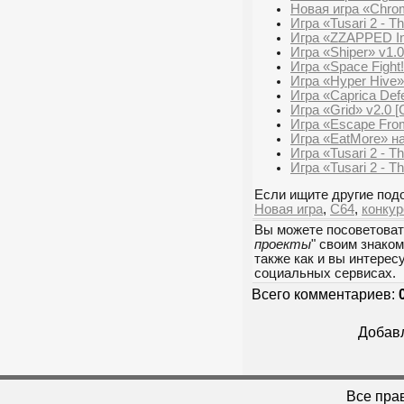
Новая игра «Chrom
Игра «Tusari 2 - T
Игра «ZZAPPED In t
Игра «Shiper» v1.
Игра «Space Fight!
Игра «Hyper Hive»
Игра «Caprica Def
Игра «Grid» v2.0 [
Игра «Escape From
Игра «EatMore» на
Игра «Tusari 2 - T
Игра «Tusari 2 - T
Если ищите другие подо
Новая игра
,
C64
,
конкур
Вы можете посоветоват
проекты
" своим знако
также как и вы интерес
социальных сервисах.
Всего комментариев:
Добавл
Все пра