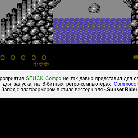
роприятия
SEUCK Compo
не так давно представил для с
» для запуска на 8-битных ретро-компьютерах
Commodor
 Запад с платформером в стиле вестерн аля «
Sunset Rider