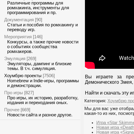
Различные программы для
ромхакинга, инструменты для
программирования и пр.
Документация
[90]
Статьи и пособия по ромхакингу и
переводу игр.
Мероприятия
[146]
Конкурсы, а также прочие новости
о событиях сообщества
ромхакеров.
Эмуляция
[269]
Эмуляторы, дампинг и близкие
темы. В т.ч. симуляция.
Хоумбрю проекты
[7506]
Вы играете за пре
Homebrew и Indie-игры, программы
Демонического Змея,
и демонстрации.
Про игры
[827]
Найти и скачать эту 
Про игры, их историю, разработку,
Категория:
Хоумбрю пр
издания и переиздания оных.
Мы для вас уже отобрал
Прочее
[669]
какая-то из них, посмот
Новости сайта и разное другое.
Игра «Star Skimm
Новая игра «Deat
Новая игра «Signal