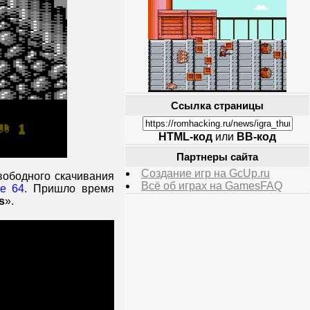
Ссылка страницы
HTML-код
или
BB-код
Партнеры сайта
Создание игр на GcUp.ru
вободного скачивания
Всё об играх на GamesFAQ
e 64
. Пришло время
s
».