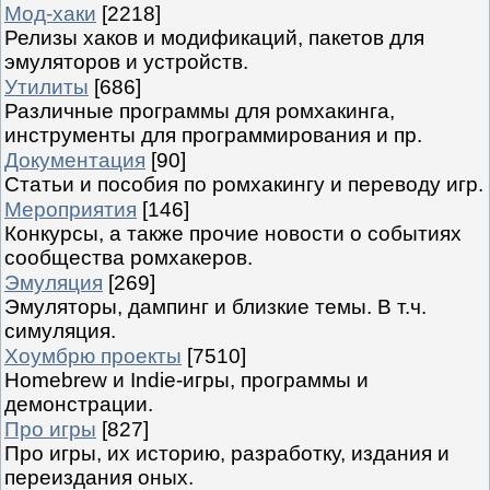
Мод-хаки
[2218]
Релизы хаков и модификаций, пакетов для
эмуляторов и устройств.
Утилиты
[686]
Различные программы для ромхакинга,
инструменты для программирования и пр.
Документация
[90]
Статьи и пособия по ромхакингу и переводу игр.
Мероприятия
[146]
Конкурсы, а также прочие новости о событиях
сообщества ромхакеров.
Эмуляция
[269]
Эмуляторы, дампинг и близкие темы. В т.ч.
симуляция.
Хоумбрю проекты
[7510]
Homebrew и Indie-игры, программы и
демонстрации.
Про игры
[827]
Про игры, их историю, разработку, издания и
переиздания оных.