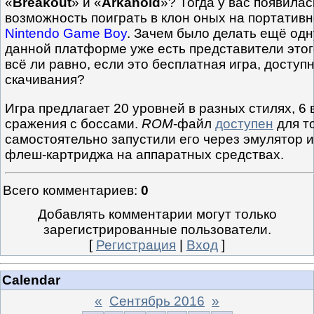
«
Breakout
» и «
Arkanoid
»? Тогда у вас появила
возможность поиграть в клон оных на портативн
Nintendo Game Boy
. Зачем было делать ещё одн
данной платформе уже есть представители это
всё ли равно, если это бесплатная игра, доступ
скачивания?
Игра предлагает 20 уровней в разных стилях, 6 
сражения с боссами.
ROM
-файл
доступен
для то
самостоятельно запустили его через эмулятор 
флеш-картриджа на аппаратных средствах.
Всего комментариев
:
0
Добавлять комментарии могут только
зарегистрированные пользователи.
[
Регистрация
|
Вход
]
Calendar
«
Сентябрь 2016
»