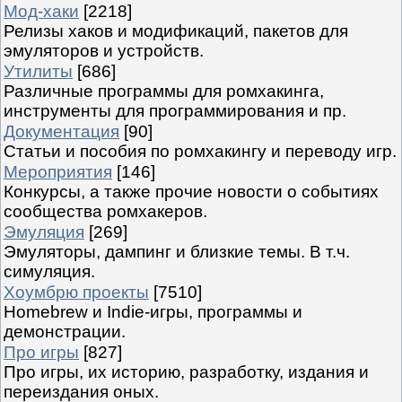
Мод-хаки
[2218]
Релизы хаков и модификаций, пакетов для
эмуляторов и устройств.
Утилиты
[686]
Различные программы для ромхакинга,
инструменты для программирования и пр.
Документация
[90]
Статьи и пособия по ромхакингу и переводу игр.
Мероприятия
[146]
Конкурсы, а также прочие новости о событиях
сообщества ромхакеров.
Эмуляция
[269]
Эмуляторы, дампинг и близкие темы. В т.ч.
симуляция.
Хоумбрю проекты
[7510]
Homebrew и Indie-игры, программы и
демонстрации.
Про игры
[827]
Про игры, их историю, разработку, издания и
переиздания оных.