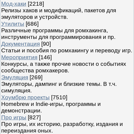
Мод-хаки
[2218]
Релизы хаков и модификаций, пакетов для
эмуляторов и устройств.
Утилиты
[686]
Различные программы для ромхакинга,
инструменты для программирования и пр.
Документация
[90]
Статьи и пособия по ромхакингу и переводу игр.
Мероприятия
[146]
Конкурсы, а также прочие новости о событиях
сообщества ромхакеров.
Эмуляция
[269]
Эмуляторы, дампинг и близкие темы. В т.ч.
симуляция.
Хоумбрю проекты
[7510]
Homebrew и Indie-игры, программы и
демонстрации.
Про игры
[827]
Про игры, их историю, разработку, издания и
переиздания оных.