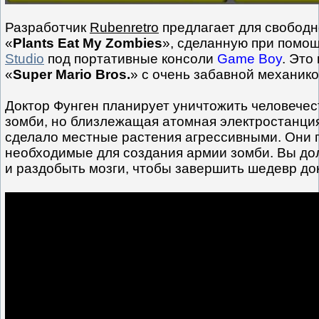
Разработчик
Rubenretro
предлагает для свободн
«
Plants Eat My Zombies
», сделанную при помо
Studio
под портативные консоли
Game Boy
. Это
«
Super Mario Bros.
» с очень забавной механико
Доктор Фунген планирует уничтожить человече
зомби, но близлежащая атомная электростанция
сделало местные растения агрессивными. Они 
необходимые для создания армии зомби. Вы до
и раздобыть мозги, чтобы завершить шедевр до