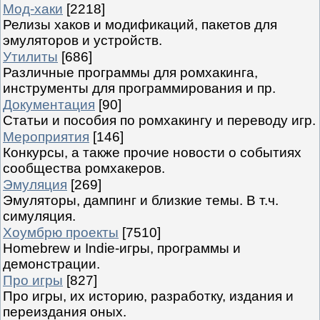
Мод-хаки
[2218]
Релизы хаков и модификаций, пакетов для
эмуляторов и устройств.
Утилиты
[686]
Различные программы для ромхакинга,
инструменты для программирования и пр.
Документация
[90]
Статьи и пособия по ромхакингу и переводу игр.
Мероприятия
[146]
Конкурсы, а также прочие новости о событиях
сообщества ромхакеров.
Эмуляция
[269]
Эмуляторы, дампинг и близкие темы. В т.ч.
симуляция.
Хоумбрю проекты
[7510]
Homebrew и Indie-игры, программы и
демонстрации.
Про игры
[827]
Про игры, их историю, разработку, издания и
переиздания оных.