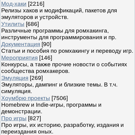
Мод-хаки
[2216]
Релизы хаков и модификаций, пакетов для
эмуляторов и устройств.
Утилиты
[686]
Различные программы для ромхакинга,
инструменты для программирования и пр.
Документация
[90]
Статьи и пособия по ромхакингу и переводу игр.
Мероприятия
[146]
Конкурсы, а также прочие новости о событиях
сообщества ромхакеров.
Эмуляция
[269]
Эмуляторы, дампинг и близкие темы. В т.ч.
симуляция.
Хоумбрю проекты
[7506]
Homebrew и Indie-игры, программы и
демонстрации.
Про игры
[827]
Про игры, их историю, разработку, издания и
переиздания оных.