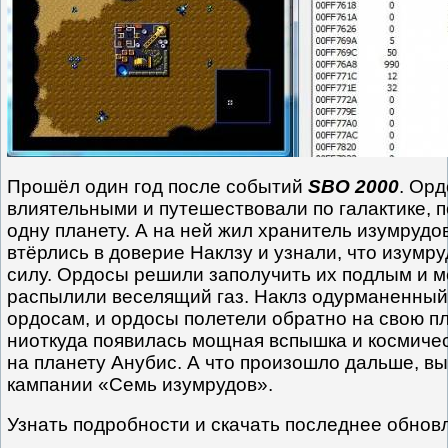
Прошёл один год после событий
SBO 2000
. Ор
влиятельными и путешествовали по галактике, п
одну планету. А на ней жил хранитель изумрудо
втёрлись в доверие Наклзу и узнали, что изумр
силу. Ордосы решили заполучить их подлым и м
распылили веселящий газ. Наклз одурманенный
ордосам, и ордосы полетели обратно на свою пл
ниоткуда появилась мощная вспышка и космичес
на планету Анубис. А что произошло дальше, вы
кампании «Семь изумрудов».
Узнать подробности и скачать последнее обно