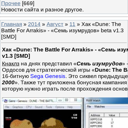
Прочее
[669]
Новости сайта и разное другое.
Главная
»
2014
»
Август
»
11
» Хак «Dune: The
Battle For Arrakis» - «Семь изумрудов» beta v1.3
[SMD]
Хак «Dune: The Battle For Arrakis» - «Семь из
v1.3 [SMD]
Кнаклз
на днях представил «
Семь изумрудов
» 
Ордосов для стратегической игры «
Dune: The Ba
16-битную
Sega Genesis
. Это сиквел предыдуще
2000
». Также тут приложена бонусная кампания 
которую нужно играть после прохождения основ