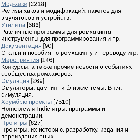
Мод-хаки
[2218]
Релизы хаков и модификаций, пакетов для
эмуляторов и устройств.
Утилиты
[686]
Различные программы для ромхакинга,
инструменты для программирования и пр.
Документация
[90]
Статьи и пособия по ромхакингу и переводу игр.
Мероприятия
[146]
Конкурсы, а также прочие новости о событиях
сообщества ромхакеров.
Эмуляция
[269]
Эмуляторы, дампинг и близкие темы. В т.ч.
симуляция.
Хоумбрю проекты
[7510]
Homebrew и Indie-игры, программы и
демонстрации.
Про игры
[827]
Про игры, их историю, разработку, издания и
переиздания оных.