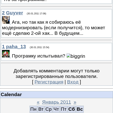
2
Guyver
(30.01.2011 17:06)
Ага, но так как я собираюсь её
модернизировать (если получится), то может
ещё сделаю 2-ой хак... В будущем...
1
paha_13
(30.01.2011 15:54)
Програмку испытывал?
Добавлять комментарии могут только
зарегистрированные пользователи.
[
Регистрация
|
Вход
]
Calendar
«
Январь 2011
»
Пн
Вт
Ср
Чт
Пт
Сб
Вс