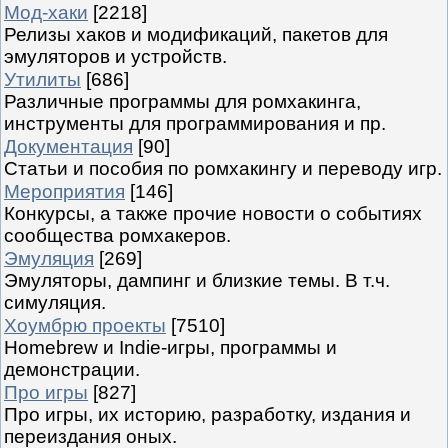
Мод-хаки
[2218]
Релизы хаков и модификаций, пакетов для
эмуляторов и устройств.
Утилиты
[686]
Различные программы для ромхакинга,
инструменты для программирования и пр.
Документация
[90]
Статьи и пособия по ромхакингу и переводу игр.
Мероприятия
[146]
Конкурсы, а также прочие новости о событиях
сообщества ромхакеров.
Эмуляция
[269]
Эмуляторы, дампинг и близкие темы. В т.ч.
симуляция.
Хоумбрю проекты
[7510]
Homebrew и Indie-игры, программы и
демонстрации.
Про игры
[827]
Про игры, их историю, разработку, издания и
переиздания оных.