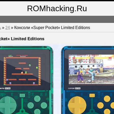
ROMhacking.Ru
ь
»
24
» Консоли «Super Pocket» Limited Editions
ket» Limited Editions