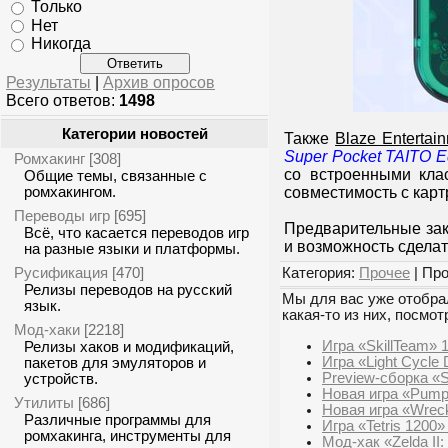
Только
Нет
Никогда
Результаты
|
Архив опросов
Всего ответов:
1498
Категории новостей
Также
Blaze Entertai
Super Pocket TAITO Ed
Ромхакинг
[308]
со встроенными кла
Общие темы, связанные с
ромхакингом.
совместимость с кар
Переводы игр
[695]
Предварительные зака
Всё, что касается переводов игр
и возможность сделат
на разные языки и платформы.
Русификация
Категория:
Прочее
| Про
[470]
Релизы переводов на русский
Мы для вас уже отобрал
язык.
какая-то из них, посмот
Мод-хаки
[2218]
Игра «SkillTeam» 
Релизы хаков и модификаций,
Игра «Light Cycle 
пакетов для эмуляторов и
Preview-сборка «
устройств.
Новая игра «Pump
Утилиты
[686]
Новая игра «Wrec
Различные программы для
Игра «Tetris 1200»
ромхакинга, инструменты для
Мод-хак «Zelda II