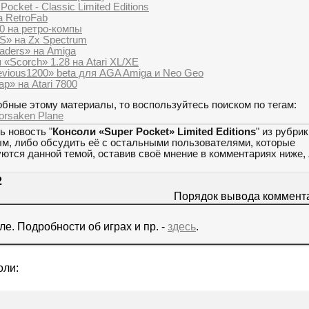
ocket - Classic Limited Editions
а RetroFab
00 на ретро-компы
S» на Zx Spectrum
aders» на Amiga
«Scorch» 1.28 на Atari XL/XE
evious1200» beta для AGA Amiga и Neo Geo
p» на Atari 7800
бные этому материалы, то воспользуйтесь поиском по тегам:
orsaken Plane
ь новость "
Консоли «Super Pocket» Limited Editions
" из рубрик
ым, либо обсудить её с остальными пользователями, которые
уются данной темой, оставив своё мнение в комментариях ниже,
2
Порядок вывода коммент
е. Подробности об играх и пр. -
здесь
.
оли: