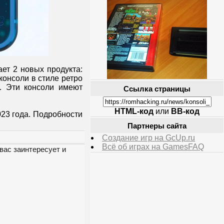
ает 2 новых продукта:
консоли в стиле ретро
. Эти консоли имеют
Ссылка страницы
HTML-код
или
BB-код
023 года. Подробности
Партнеры сайта
Создание игр на GcUp.ru
Всё об играх на GamesFAQ
вас заинтересует и