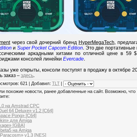
nment
через свой дочерний бренд
HyperMegaTech
, предлаг
ition
и
Super Pocket Capcom Edition
. Это две портативные 
ссическими аркадными хитами по отличной цене в 59 $
триджами консолей линейки
Evercade
.
зы уже открыты, консоли поступят в продажу в октябре 2
ь заказ –
здесь
.
смотров: 621 | Добавил:
TLT
|
и похожие новости, ранее добавленные на сайт. Возможно, что 
рите:
1.0 на Amstrad CPC
Duel 64 Deluxe» v1.2 [C64]
Space Pong» [C64]
kin» для Amiga
kage» [GBA]
 beta5 на Amiga
: Paracosm» v1.3 [NES]