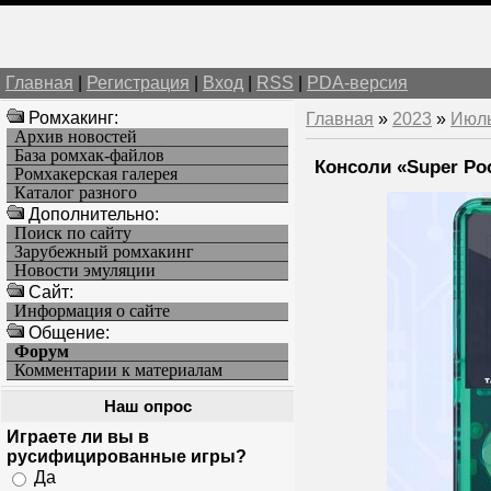
Главная
|
Регистрация
|
Вход
|
RSS
|
PDA-версия
Ромхакинг:
Главная
»
2023
»
Июл
Архив новостей
База ромхак-файлов
Консоли «Super Poc
Ромхакерская галерея
Каталог разного
Дополнительно:
Поиск по сайту
Зарубежный ромхакинг
Новости эмуляции
Cайт:
Информация о сайте
Общение:
Форум
Комментарии к материалам
Наш опрос
Играете ли вы в
русифицированные игры?
Да