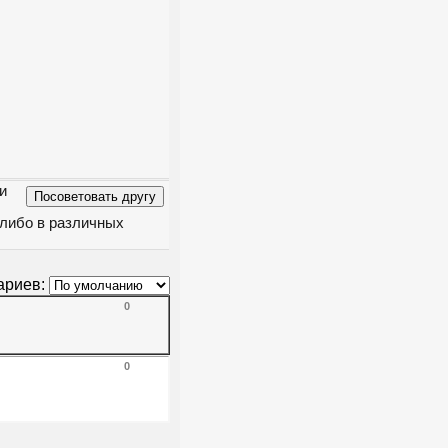
и
 либо в различных
ариев:
0
0