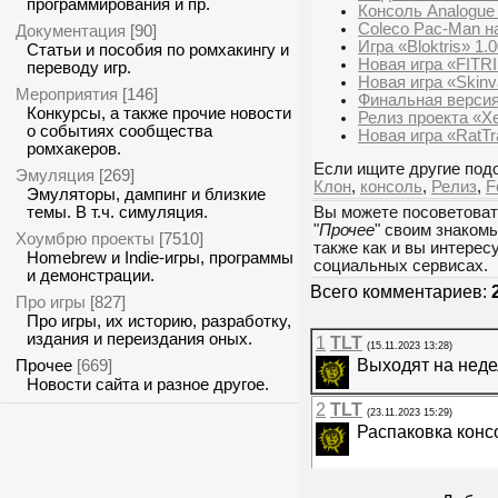
программирования и пр.
Консоль Analogue P
Coleco Pac-Man н
Документация
[90]
Игра «Bloktris» 1.
Статьи и пособия по ромхакингу и
Новая игра «FITRI
переводу игр.
Новая игра «Skinv
Мероприятия
[146]
Финальная версия 
Конкурсы, а также прочие новости
Релиз проекта «X
о событиях сообщества
Новая игра «RatTra
ромхакеров.
Если ищите другие подо
Эмуляция
[269]
Клон
,
консоль
,
Релиз
,
F
Эмуляторы, дампинг и близкие
темы. В т.ч. симуляция.
Вы можете посоветоват
"
Прочее
" своим знаком
Хоумбрю проекты
[7510]
также как и вы интерес
Homebrew и Indie-игры, программы
социальных сервисах.
и демонстрации.
Всего комментариев:
Про игры
[827]
Про игры, их историю, разработку,
издания и переиздания оных.
1
TLT
(15.11.2023 13:28)
Прочее
Выходят на недел
[669]
Новости сайта и разное другое.
2
TLT
(23.11.2023 15:29)
Распаковка конс