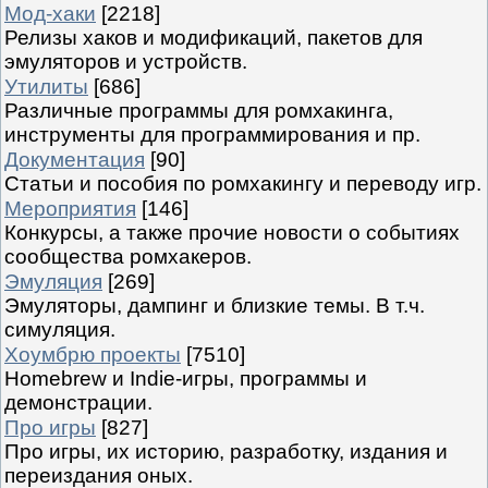
Мод-хаки
[2218]
Релизы хаков и модификаций, пакетов для
эмуляторов и устройств.
Утилиты
[686]
Различные программы для ромхакинга,
инструменты для программирования и пр.
Документация
[90]
Статьи и пособия по ромхакингу и переводу игр.
Мероприятия
[146]
Конкурсы, а также прочие новости о событиях
сообщества ромхакеров.
Эмуляция
[269]
Эмуляторы, дампинг и близкие темы. В т.ч.
симуляция.
Хоумбрю проекты
[7510]
Homebrew и Indie-игры, программы и
демонстрации.
Про игры
[827]
Про игры, их историю, разработку, издания и
переиздания оных.