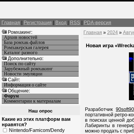
Главная
|
Регистрация
|
Вход
|
RSS
|
PDA-версия
Ромхакинг:
Главная
»
2024
»
Авгу
Архив новостей
База ромхак-файлов
Новая игра «Wreck
Ромхакерская галерея
Каталог разного
Дополнительно:
Поиск по сайту
Зарубежный ромхакинг
Новости эмуляции
Cайт:
Информация о сайте
Общение:
Форум
Комментарии к материалам
Разработчик
90soft9
Наш опрос
портативной ретро-к
Какие из этих платформ вам
в поисках ценной доб
нравятся?
Лабиринты в генерир
Nintendo/Famicom/Dendy
можно продать с приб