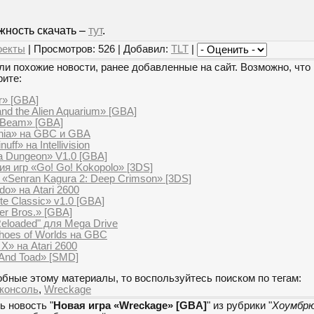
жность скачать –
тут
.
оекты
| Просмотров: 526 | Добавил:
TLT
|
и похожие новости, ранее добавленные на сайт. Возможно, что 
рите:
r» [GBA]
nd the Alien Aquarium» [GBA]
nBeam» [GBA]
nia» на GBC и GBA
ff» на Intellivision
a Dungeon» V1.0 [GBA]
я игр «Go! Go! Kokopolo» [3DS]
«Senran Kagura 2: Deep Crimson» [3DS]
do» на Atari 2600
te Classic» v1.0 [GBA]
er Bros.» [GBA]
eloaded" для Mega Drive
hoes of Worlds на GBC
X» на Atari 2600
 And Toad» [SMD]
бные этому материалы, то воспользуйтесь поиском по тегам:
консоль
,
Wreckage
ь новость "
Новая игра «Wreckage» [GBA]
" из рубрики "
Хоумбр