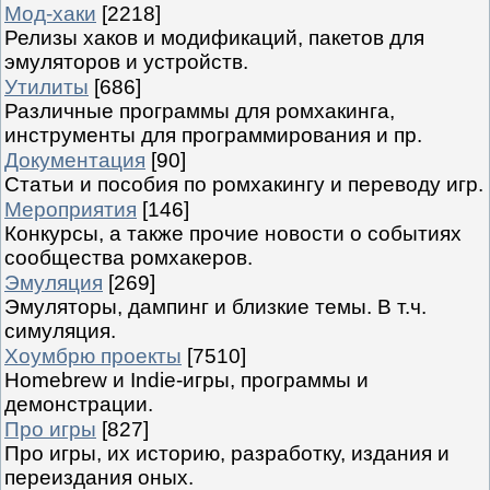
Мод-хаки
[2218]
Релизы хаков и модификаций, пакетов для
эмуляторов и устройств.
Утилиты
[686]
Различные программы для ромхакинга,
инструменты для программирования и пр.
Документация
[90]
Статьи и пособия по ромхакингу и переводу игр.
Мероприятия
[146]
Конкурсы, а также прочие новости о событиях
сообщества ромхакеров.
Эмуляция
[269]
Эмуляторы, дампинг и близкие темы. В т.ч.
симуляция.
Хоумбрю проекты
[7510]
Homebrew и Indie-игры, программы и
демонстрации.
Про игры
[827]
Про игры, их историю, разработку, издания и
переиздания оных.