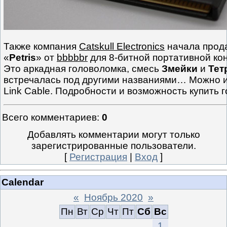
Также компания
Catskull Electronics
начала прод
«
Petris
» от
bbbbbr
для 8-битной портативной к
Это аркадная головоломка, смесь
Змейки
и
Тет
встречалась под другими названиями… Можно и
Link Cable. Подробности и возможность купить 
Всего комментариев
:
0
Добавлять комментарии могут только
зарегистрированные пользователи.
[
Регистрация
|
Вход
]
Calendar
«
Ноябрь 2020
»
Пн
Вт
Ср
Чт
Пт
Сб
Вс
1