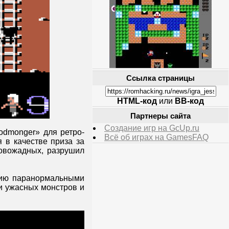
Ссылка страницы
HTML-код
или
BB-код
Партнеры сайта
Создание игр на GcUp.ru
odmonger» для ретро-
Всё об играх на GamesFAQ
 в качестве приза за
ровожадных, разрушил
анию паранормальными
и ужасных монстров и