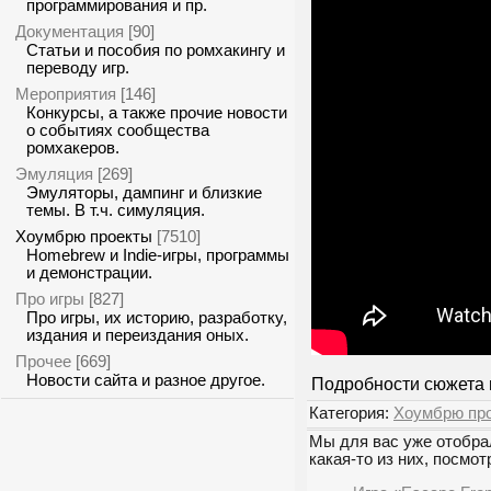
программирования и пр.
Документация
[90]
Статьи и пособия по ромхакингу и
переводу игр.
Мероприятия
[146]
Конкурсы, а также прочие новости
о событиях сообщества
ромхакеров.
Эмуляция
[269]
Эмуляторы, дампинг и близкие
темы. В т.ч. симуляция.
Хоумбрю проекты
[7510]
Homebrew и Indie-игры, программы
и демонстрации.
Про игры
[827]
Про игры, их историю, разработку,
издания и переиздания оных.
Прочее
[669]
Новости сайта и разное другое.
Подробности сюжета 
Категория:
Хоумбрю пр
Мы для вас уже отобрал
какая-то из них, посмот