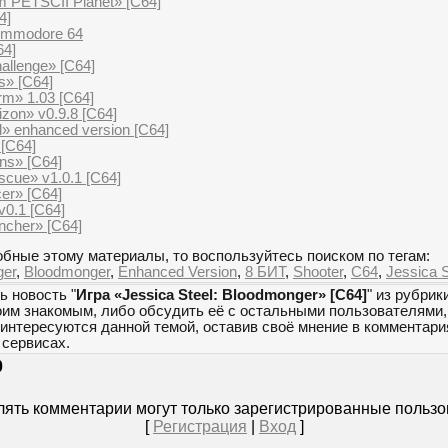
 PETSCII Planet» [C64]
4]
ommodore 64
64]
llenge» [C64]
s» [C64]
m» 1.03 [C64]
zon» v0.9.8 [C64]
d» enhanced version [C64]
[C64]
ns» [C64]
scue» v1.0.1 [C64]
er» [C64]
v0.1 [C64]
ncher» [C64]
бные этому материалы, то воспользуйтесь поиском по тегам:
ger
,
Bloodmonger
,
Enhanced Version
,
8 БИТ
,
Shooter
,
C64
,
Jessica S
ь новость "
Игра «Jessica Steel: Bloodmonger» [C64]
" из рубрик
оим знакомым, либо обсудить её с остальными пользователями,
 интересуются данной темой, оставив своё мнение в комментари
сервисах.
0
ять комментарии могут только зарегистрированные пользо
[
Регистрация
|
Вход
]