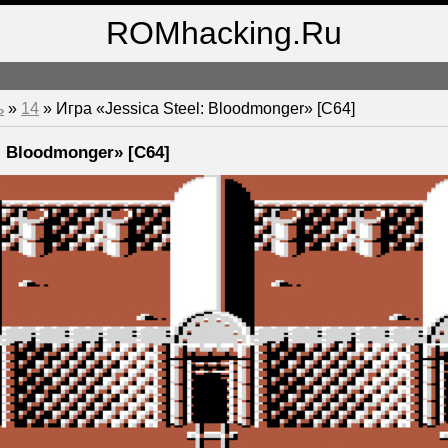
ROMhacking.Ru
ь
»
14
» Игра «Jessica Steel: Bloodmonger» [C64]
l: Bloodmonger» [C64]