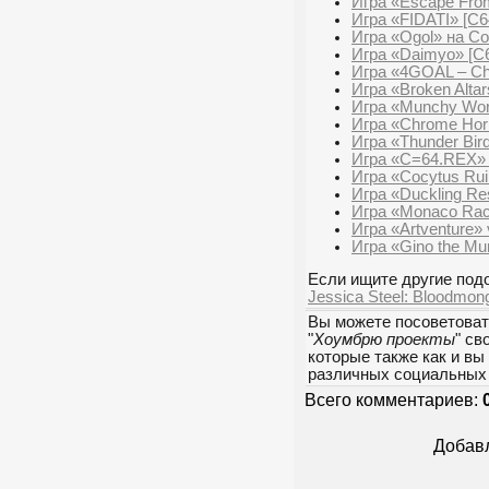
Игра «Escape From
Игра «FIDATI» [C6
Игра «Ogol» на C
Игра «Daimyo» [C
Игра «4GOAL – Cha
Игра «Broken Altar
Игра «Munchy Wor
Игра «Chrome Hori
Игра «Thunder Bir
Игра «C=64.REX» 
Игра «Cocytus Rui
Игра «Duckling Re
Игра «Monaco Rac
Игра «Artventure» 
Игра «Gino the Mu
Если ищите другие подо
Jessica Steel: Bloodmon
Вы можете посоветоват
"
Хоумбрю проекты
" св
которые также как и вы
различных социальных 
Всего комментариев:
Добавл