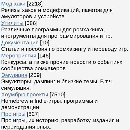
Мод-хаки
[2218]
Релизы хаков и модификаций, пакетов для
эмуляторов и устройств.
Утилиты
[686]
Различные программы для ромхакинга,
инструменты для программирования и пр.
Документация
[90]
Статьи и пособия по ромхакингу и переводу игр.
Мероприятия
[146]
Конкурсы, а также прочие новости о событиях
сообщества ромхакеров.
Эмуляция
[269]
Эмуляторы, дампинг и близкие темы. В т.ч.
симуляция.
Хоумбрю проекты
[7510]
Homebrew и Indie-игры, программы и
демонстрации.
Про игры
[827]
Про игры, их историю, разработку, издания и
переиздания оных.