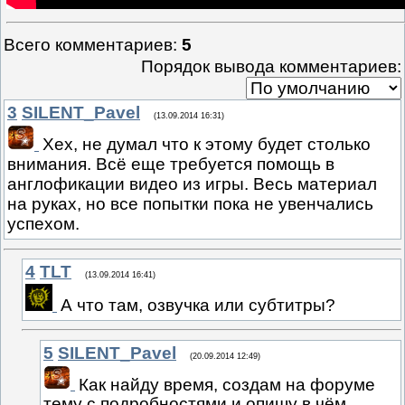
Всего комментариев
:
5
Порядок вывода комментариев:
3
SILENT_Pavel
(13.09.2014 16:31)
Хех, не думал что к этому будет столько
внимания. Всё еще требуется помощь в
англофикации видео из игры. Весь материал
на руках, но все попытки пока не увенчались
успехом.
4
TLT
(13.09.2014 16:41)
А что там, озвучка или субтитры?
5
SILENT_Pavel
(20.09.2014 12:49)
Как найду время, создам на форуме
тему с подробностями и опишу в чём