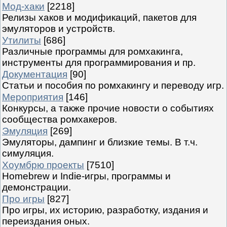
Мод-хаки
[2218]
Релизы хаков и модификаций, пакетов для
эмуляторов и устройств.
Утилиты
[686]
Различные программы для ромхакинга,
инструменты для программирования и пр.
Документация
[90]
Статьи и пособия по ромхакингу и переводу игр.
Мероприятия
[146]
Конкурсы, а также прочие новости о событиях
сообщества ромхакеров.
Эмуляция
[269]
Эмуляторы, дампинг и близкие темы. В т.ч.
симуляция.
Хоумбрю проекты
[7510]
Homebrew и Indie-игры, программы и
демонстрации.
Про игры
[827]
Про игры, их историю, разработку, издания и
переиздания оных.