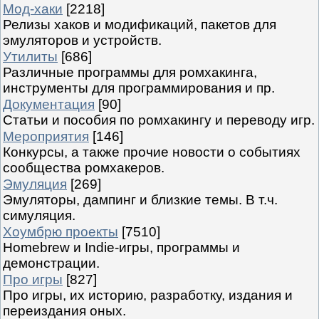
Мод-хаки
[2218]
Релизы хаков и модификаций, пакетов для
эмуляторов и устройств.
Утилиты
[686]
Различные программы для ромхакинга,
инструменты для программирования и пр.
Документация
[90]
Статьи и пособия по ромхакингу и переводу игр.
Мероприятия
[146]
Конкурсы, а также прочие новости о событиях
сообщества ромхакеров.
Эмуляция
[269]
Эмуляторы, дампинг и близкие темы. В т.ч.
симуляция.
Хоумбрю проекты
[7510]
Homebrew и Indie-игры, программы и
демонстрации.
Про игры
[827]
Про игры, их историю, разработку, издания и
переиздания оных.