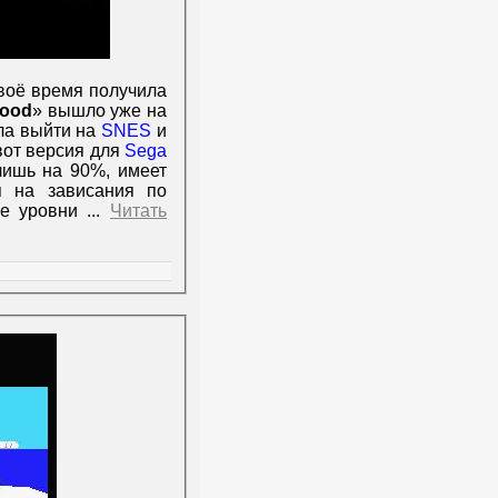
своё время получила
wood
» вышло уже на
ла выйти на
SNES
и
вот версия для
Sega
лишь на 90%, имеет
я на зависания по
се уровни
...
Читать