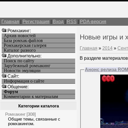
Главная
|
Регистрация
|
Вход
|
RSS
|
PDA-версия
Ромхакинг:
Архив новостей
Новые игры и 
База ромхак-файлов
Ромхакерская галерея
Главная
»
2014
»
Сент
Каталог разного
Дополнительно:
В разделе материалов
Поиск по сайту
Зарубежный ромхакинг
Анонс релиза ROM-
Новости эмуляции
Cайт:
Информация о сайте
Общение:
Форум
Комментарии к материалам
Категории каталога
Ромхакинг
[308]
Общие темы, связанные с
ромхакингом.