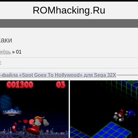
ROMhacking.Ru
хаки
ябрь
»
01
:
файла «Spot Goes To Hollywood» для Sega 32X