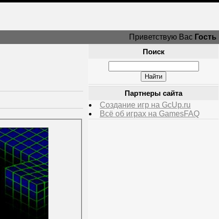
Приветствую Вас
Гость
Поиск
Партнеры сайта
Создание игр на GcUp.ru
Всё об играх на GamesFAQ