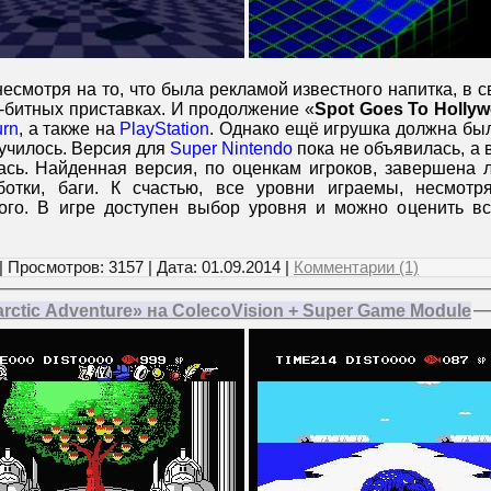
несмотря на то, что была рекламой известного напитка, в 
-битных приставках. И продолжение «
Spot Goes To Holly
urn
, а также на
PlayStation
. Однако ещё игрушка должна бы
лучилось. Версия для
Super Nintendo
пока не объявилась, а 
сь. Найденная версия, по оценкам игроков, завершена 
ботки, баги. К счастью, все уровни играемы, несмотр
ого. В игре доступен выбор уровня и можно оценить в
| Просмотров: 3157 | Дата:
01.09.2014
|
Комментарии (1)
rctic Adventure» на ColecoVision + Super Game Module