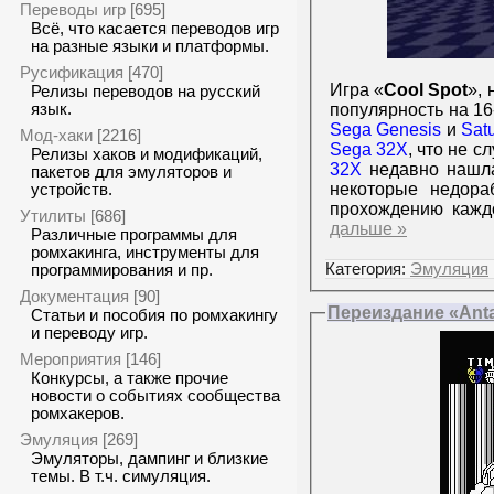
Переводы игр
[695]
Всё, что касается переводов игр
на разные языки и платформы.
Русификация
[470]
Игра «
Cool Spot
», 
Релизы переводов на русский
популярность на 16
язык.
Sega Genesis
и
Sat
Мод-хаки
[2216]
Sega 32X
, что не с
Релизы хаков и модификаций,
32X
недавно нашла
пакетов для эмуляторов и
некоторые недора
устройств.
прохождению кажд
Утилиты
[686]
дальше »
Различные программы для
ромхакинга, инструменты для
Категория:
Эмуляция
программирования и пр.
Документация
[90]
Переиздание «Anta
Статьи и пособия по ромхакингу
и переводу игр.
Мероприятия
[146]
Конкурсы, а также прочие
новости о событиях сообщества
ромхакеров.
Эмуляция
[269]
Эмуляторы, дампинг и близкие
темы. В т.ч. симуляция.