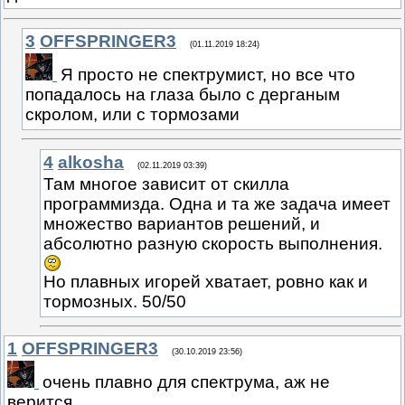
3
OFFSPRINGER3
(01.11.2019 18:24)
Я просто не спектрумист, но все что
попадалось на глаза было с дерганым
скролом, или с тормозами
4
alkosha
(02.11.2019 03:39)
Там многое зависит от скилла
программизда. Одна и та же задача имеет
множество вариантов решений, и
абсолютно разную скорость выполнения.
Но плавных игорей хватает, ровно как и
тормозных. 50/50
1
OFFSPRINGER3
(30.10.2019 23:56)
очень плавно для спектрума, аж не
верится