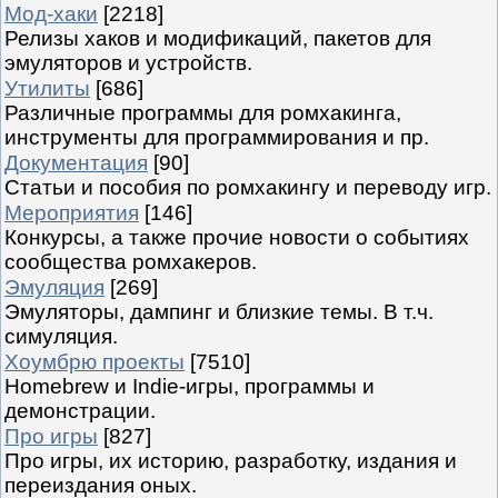
Мод-хаки
[2218]
Релизы хаков и модификаций, пакетов для
эмуляторов и устройств.
Утилиты
[686]
Различные программы для ромхакинга,
инструменты для программирования и пр.
Документация
[90]
Статьи и пособия по ромхакингу и переводу игр.
Мероприятия
[146]
Конкурсы, а также прочие новости о событиях
сообщества ромхакеров.
Эмуляция
[269]
Эмуляторы, дампинг и близкие темы. В т.ч.
симуляция.
Хоумбрю проекты
[7510]
Homebrew и Indie-игры, программы и
демонстрации.
Про игры
[827]
Про игры, их историю, разработку, издания и
переиздания оных.