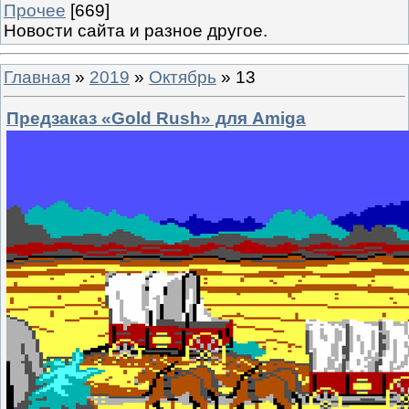
Прочее
[669]
Новости сайта и разное другое.
Главная
»
2019
»
Октябрь
»
13
Предзаказ «Gold Rush» для Amiga