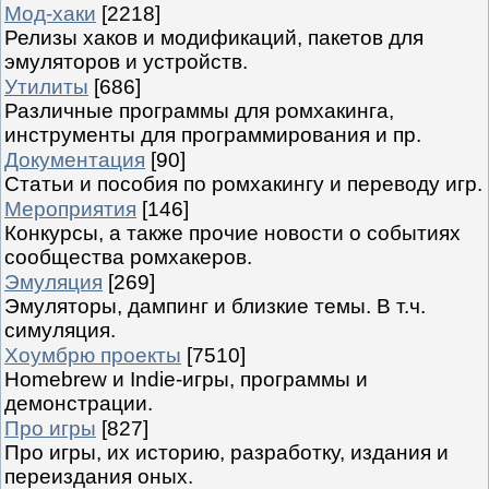
Мод-хаки
[2218]
Релизы хаков и модификаций, пакетов для
эмуляторов и устройств.
Утилиты
[686]
Различные программы для ромхакинга,
инструменты для программирования и пр.
Документация
[90]
Статьи и пособия по ромхакингу и переводу игр.
Мероприятия
[146]
Конкурсы, а также прочие новости о событиях
сообщества ромхакеров.
Эмуляция
[269]
Эмуляторы, дампинг и близкие темы. В т.ч.
симуляция.
Хоумбрю проекты
[7510]
Homebrew и Indie-игры, программы и
демонстрации.
Про игры
[827]
Про игры, их историю, разработку, издания и
переиздания оных.