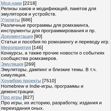
Мод-хаки
[2218]
Релизы хаков и модификаций, пакетов для
эмуляторов и устройств.
Утилиты
[686]
Различные программы для ромхакинга,
инструменты для программирования и пр.
Документация
[90]
Статьи и пособия по ромхакингу и переводу игр.
Мероприятия
[146]
Конкурсы, а также прочие новости о событиях
сообщества ромхакеров.
Эмуляция
[269]
Эмуляторы, дампинг и близкие темы. В т.ч.
симуляция.
Хоумбрю проекты
[7510]
Homebrew и Indie-игры, программы и
демонстрации.
Про игры
[827]
Про игры, их историю, разработку, издания и
переиздания оных.