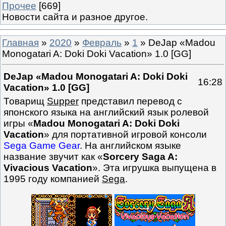
Прочее
[669]
Новости сайта и разное другое.
Главная
»
2020
»
Февраль
»
1
» DeJap «Madou
Monogatari A: Doki Doki Vacation» 1.0 [GG]
DeJap «Madou Monogatari A: Doki Doki
16:28
Vacation» 1.0 [GG]
Товарищ
Supper
представил перевод с
японского языка на английский язык ролевой
игры «
Madou Monogatari A: Doki Doki
Vacation
» для портативной игровой консоли
Sega Game Gear
. На английском языке
название звучит как «
Sorcery Saga A:
Vivacious Vacation
». Эта игрушка выпущена в
1995 году компанией
Sega
.