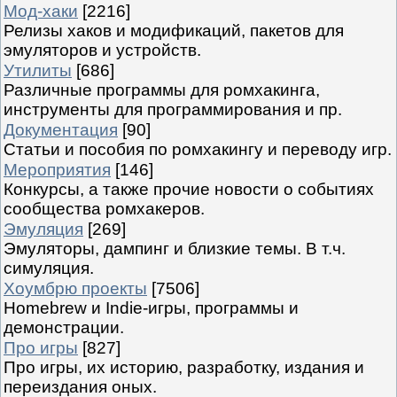
Мод-хаки
[2216]
Релизы хаков и модификаций, пакетов для
эмуляторов и устройств.
Утилиты
[686]
Различные программы для ромхакинга,
инструменты для программирования и пр.
Документация
[90]
Статьи и пособия по ромхакингу и переводу игр.
Мероприятия
[146]
Конкурсы, а также прочие новости о событиях
сообщества ромхакеров.
Эмуляция
[269]
Эмуляторы, дампинг и близкие темы. В т.ч.
симуляция.
Хоумбрю проекты
[7506]
Homebrew и Indie-игры, программы и
демонстрации.
Про игры
[827]
Про игры, их историю, разработку, издания и
переиздания оных.