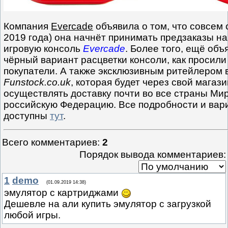
Компания
Evercade
объявила о том, что совсем 
2019 года) она начнёт принимать предзаказы н
игровую консоль
Evercade
. Более того, ещё объ
чёрный вариант расцветки консоли, как просил
покупатели. А также эксклюзивным ритейлером
Funstock.co.uk
, которая будет через свой магаз
осуществлять доставку почти во все страны Мира,
российскую Федерацию. Все подробности и вар
доступны
тут
.
Всего комментариев
:
2
Порядок вывода комментариев:
1
demo
(01.09.2019 14:38)
эмулятор с картриджами
Дешевле на али купить эмулятор с загрузкой
любой игры.