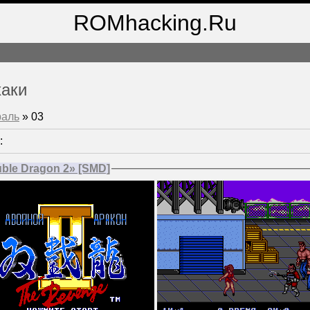
ROMhacking.Ru
хаки
раль
»
03
:
le Dragon 2» [SMD]