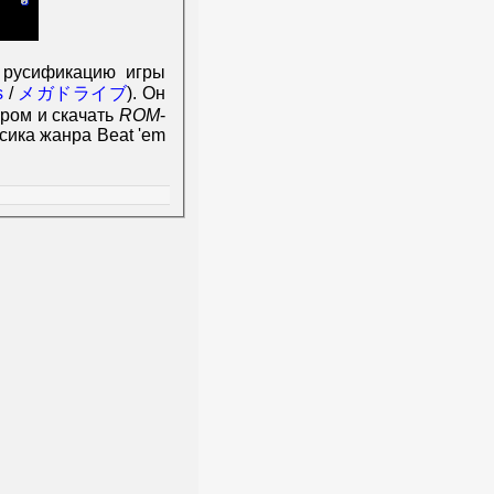
 русификацию игры
s
/
メガドライブ
). Он
ором и скачать
ROM
-
ссика жанра Beat 'em