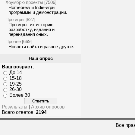
Хоумбрю проекты
[7506]
Homebrew и Indie-игры,
программы и демонстрации.
Про игры
[827]
Про игры, их историю,
разработку, издания и
переиздания оных.
Прочее
[669]
Новости сайта и разное другое.
Наш опрос
Ваш возраст:
До 14
15-18
19-25
26-30
Более 30
Результаты
|
Архив опросов
Всего ответов:
2194
Все пра