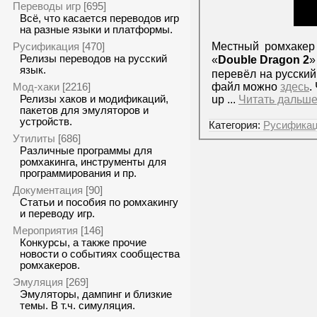
Переводы игр
[695]
Всё, что касается переводов игр
на разные языки и платформы.
Местный ромхаке
Русификация
[470]
Релизы переводов на русский
«
Double Dragon 2
»
язык.
перевёл на русский 
файл можно
здесь
.
Мод-хаки
[2216]
up
...
Читать дальше
Релизы хаков и модификаций,
пакетов для эмуляторов и
устройств.
Категория:
Русифика
Утилиты
[686]
Различные программы для
ромхакинга, инструменты для
программирования и пр.
Документация
[90]
Статьи и пособия по ромхакингу
и переводу игр.
Мероприятия
[146]
Конкурсы, а также прочие
новости о событиях сообщества
ромхакеров.
Эмуляция
[269]
Эмуляторы, дампинг и близкие
темы. В т.ч. симуляция.