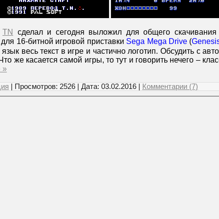
р
TN
сделал и сегодня выложил для общего скачивания
 для 16-битной игровой приставки
Sega Mega Drive
(
Genesi
язык весь текст в игре и частично логотип. Обсудить с авт
 Что же касается самой игры, то тут и говорить нечего – кла
 »
ция
| Просмотров: 2526 | Дата:
03.02.2016
|
Комментарии (7)