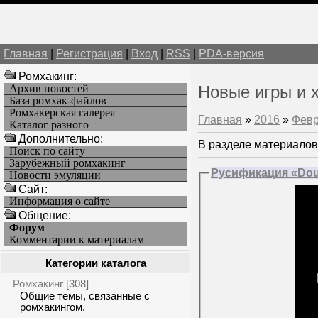
Главная
|
Регистрация
|
Вход
|
RSS
|
PDA-версия
Ромхакинг:
Архив новостей
Новые игры и 
База ромхак-файлов
Ромхакерская галерея
Главная
»
2016
»
Фев
Каталог разного
Дополнительно:
В разделе материалов
Поиск по сайту
Зарубежный ромхакинг
Русификация «Doub
Новости эмуляции
Cайт:
Информация о сайте
Общение:
Форум
Комментарии к материалам
Категории каталога
Ромхакинг
[308]
Общие темы, связанные с
ромхакингом.