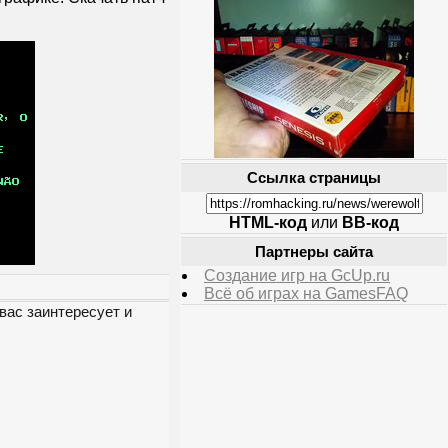
Ссылка страницы
HTML-код
или
BB-код
Партнеры сайта
Создание игр на GcUp.ru
Всё об играх на GamesFAQ
вас заинтересует и