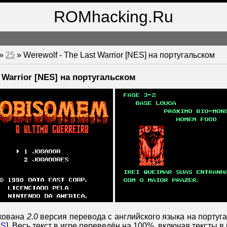
ROMhacking.Ru
»
25
» Werewolf - The Last Warrior [NES] на португальском
t Warrior [NES] на португальском
икована
2.0
версия перевода с английского языка на португ
ES
]. Весь текст в игре переведён на 100%, включая тексты в