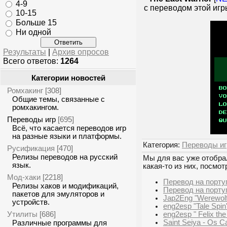
4-9
с переводом этой иг
10-15
Больше 15
Ни одной
Результаты
|
Архив опросов
Всего ответов:
1264
Категории новостей
Ромхакинг
[308]
Общие темы, связанные с
ромхакингом.
Переводы игр
[695]
Всё, что касается переводов игр
на разные языки и платформы.
Категория:
Переводы иг
Русификация
[470]
Релизы переводов на русский
Мы для вас уже отобрал
язык.
какая-то из них, посмот
Мод-хаки
[2218]
Перевод на порту
Релизы хаков и модификаций,
Перевод на португ
пакетов для эмуляторов и
Jap2Eng "Werewolf 
устройств.
eng2esp "Tale Spin
Утилиты
eng2esp " Felix the
[686]
Saint Seiya - Os C
Различные программы для