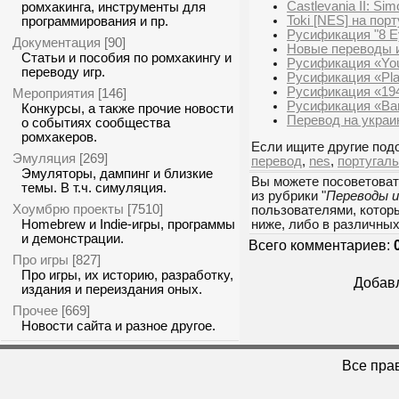
Castlevania II: Sim
ромхакинга, инструменты для
Toki [NES] на пор
программирования и пр.
Русификация "8 Ey
Документация
[90]
Новые переводы и
Статьи и пособия по ромхакингу и
Русификация «You
переводу игр.
Русификация «Pla
Русификация «1943
Мероприятия
[146]
Русификация «Bard
Конкурсы, а также прочие новости
Перевод на украи
о событиях сообщества
ромхакеров.
Если ищите другие подо
Эмуляция
[269]
перевод
,
nes
,
португал
Эмуляторы, дампинг и близкие
Вы можете посоветоват
темы. В т.ч. симуляция.
из рубрики "
Переводы и
Хоумбрю проекты
[7510]
пользователями, которы
Homebrew и Indie-игры, программы
ниже, либо в различны
и демонстрации.
Всего комментариев:
Про игры
[827]
Про игры, их историю, разработку,
Добавл
издания и переиздания оных.
Прочее
[669]
Новости сайта и разное другое.
Все пра