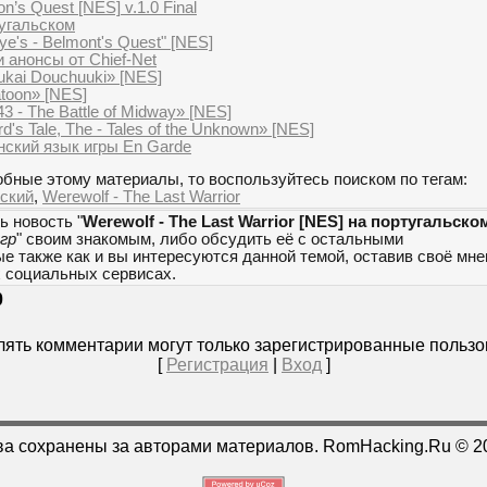
on’s Quest [NES] v.1.0 Final
тугальском
e's - Belmont's Quest" [NES]
 анонсы от Chief-Net
kai Douchuuki» [NES]
toon» [NES]
 - The Battle of Midway» [NES]
's Tale, The - Tales of the Unknown» [NES]
нский язык игры En Garde
бные этому материалы, то воспользуйтесь поиском по тегам:
ьский
,
Werewolf - The Last Warrior
ь новость "
Werewolf - The Last Warrior [NES] на португальско
гр
" своим знакомым, либо обсудить её с остальными
е также как и вы интересуются данной темой, оставив своё мн
х социальных сервисах.
0
ять комментарии могут только зарегистрированные пользо
[
Регистрация
|
Вход
]
ва сохранены за авторами материалов. RomHacking.Ru © 2