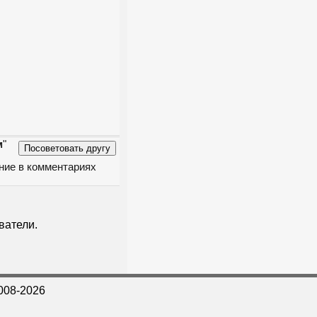
м
"
ение в комментариях
ватели.
008-2026