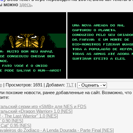
ры можно
здесь
.
р
| Просмотров: 1691 | Добавил:
TLT
|
и похожие новости, ранее добавленные на сайт. Возможно, что 
рите:
гальский серии игр «SMB» для NES и FDS
альский «Dragon Warrior» 1.0 [NES]
- The Last Warrior" 1.0 [NES]
" 0.90 [NES]
 Cat" 0.95 [NES]
avaleiros do Zodíaco - A Lenda Dourada - Parte Final [NES]