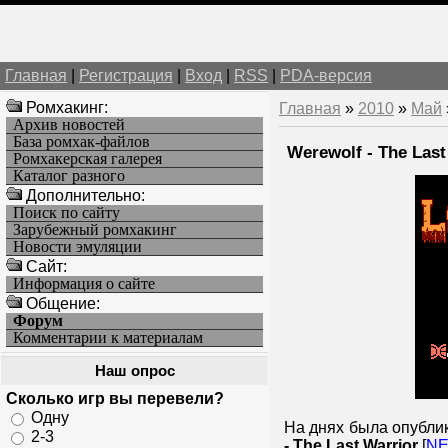
Главная
|
Регистрация
|
Вход
|
RSS
|
PDA-версия
Ромхакинг:
Главная
»
2010
»
Май
Архив новостей
База ромхак-файлов
Werewolf - The Las
Ромхакерская галерея
Каталог разного
Дополнительно:
Поиск по сайту
Зарубежный ромхакинг
Новости эмуляции
Cайт:
Информация о сайте
Общение:
Форум
Комментарии к материалам
Наш опрос
Сколько игр вы перевели?
Одну
На днях была опубл
2-3
- The Last Warrior
[
N