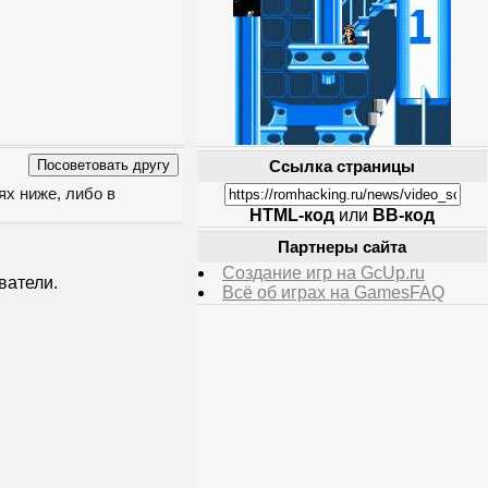
Ссылка страницы
ях ниже, либо в
HTML-код
или
BB-код
Партнеры сайта
Создание игр на GcUp.ru
ватели.
Всё об играх на GamesFAQ