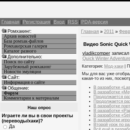
Главная
|
Регистрация
|
Вход
|
RSS
|
PDA-версия
Ромхакинг:
Главная
»
2011
»
Февр
Архив новостей
База ромхак-файлов
Видео Sonic Quick 
Ромхакерская галерея
Каталог разного
vladikcomper
записал 
Дополнительно:
Quick Winter Adventur
Поиск по сайту
Категория:
Мод-хаки
| П
Зарубежный ромхакинг
Новости эмуляции
Мы для вас уже отобрал
Cайт:
какая-то из них, посмот
Информация о сайте
В разработке «Las
Общение:
В разработке «Me
Форум
Продолжается ра
Комментарии к материалам
Продолжается разр
В разработке пор
Наш опрос
В разработке «P
В разработке «Stri
Играете ли вы в свои проекты
В разработке игр
(переводы/хаки)?
Второй урок по р
Да
Всё ещё в разраб