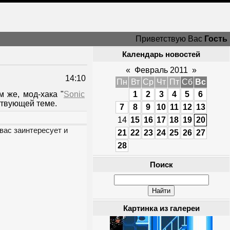
Приветствую Вас
Гость
Календарь новостей
«
Февраль 2011
»
14:10
Пн
Вт
Ср
Чт
Пт
Сб
Вс
 же, мод-хака "
Sonic
1
2
3
4
5
6
ствующей теме.
7
8
9
10
11
12
13
14
15
16
17
18
19
20
вас заинтересует и
21
22
23
24
25
26
27
28
Поиск
Картинка из галереи