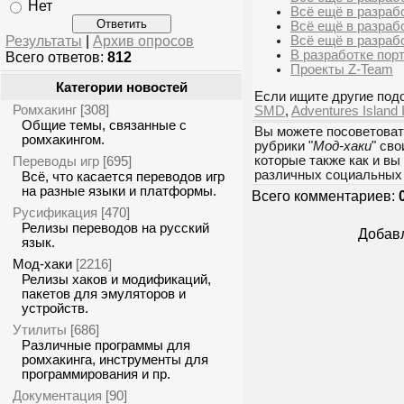
Нет
Всё ещё в разрабо
Всё ещё в разра
Результаты
|
Архив опросов
Всё ещё в разраб
В разработке пор
Всего ответов:
812
Проекты Z-Team
Категории новостей
Если ищите другие подо
Ромхакинг
[308]
SMD
,
Adventures Island I
Общие темы, связанные с
Вы можете посоветоват
ромхакингом.
рубрики "
Мод-хаки
" св
Переводы игр
которые также как и вы
[695]
различных социальных 
Всё, что касается переводов игр
на разные языки и платформы.
Всего комментариев:
Русификация
[470]
Релизы переводов на русский
Добавл
язык.
Мод-хаки
[2216]
Релизы хаков и модификаций,
пакетов для эмуляторов и
устройств.
Утилиты
[686]
Различные программы для
ромхакинга, инструменты для
программирования и пр.
Документация
[90]