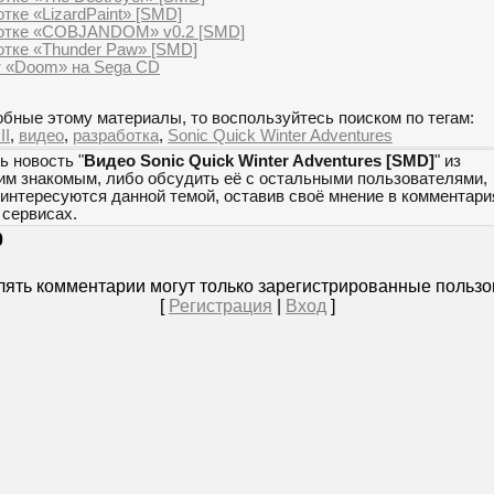
тке «LizardPaint» [SMD]
ботке «COBJANDOM» v0.2 [SMD]
отке «Thunder Paw» [SMD]
т «Doom» на Sega CD
бные этому материалы, то воспользуйтесь поиском по тегам:
II
,
видео
,
разработка
,
Sonic Quick Winter Adventures
ь новость "
Видео Sonic Quick Winter Adventures [SMD]
" из
оим знакомым, либо обсудить её с остальными пользователями,
 интересуются данной темой, оставив своё мнение в комментари
сервисах.
0
ять комментарии могут только зарегистрированные пользо
[
Регистрация
|
Вход
]