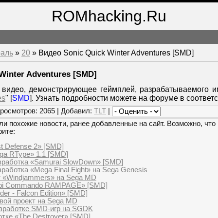
ROMhacking.Ru
аль
»
20
» Видео Sonic Quick Winter Adventures [SMD]
Winter Adventures [SMD]
видео, демонстрирующее геймплей, разрабатываемого им
es
" [
SMD
]. Узнать подробности можете на форуме в соответ
росмотров: 2065 | Добавил:
TLT
|
и похожие новости, ранее добавленные на сайт. Возможно, что 
рите:
t Defense 2» [SMD]
ga RType» 1.1 [SMD]
зработка «Samurai SlowDown» [SMD]
аботка «Mega Final Fight» на Sega Genesis
т «Windjammers» на Sega MD
api Commando RAMPAGE» [SMD]
der - Falcon Edition» [SMD]
овой проект на Sega MD
азработке SMD-игр на SGDK
отке «The Destroyer» [SMD]