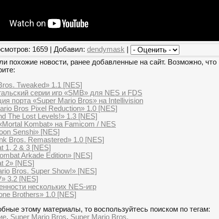
смотров: 1659 | Добавил:
dendymask
|
и похожие новости, ранее добавленные на сайт. Возможно, что 
рите:
Bros. Tweaked» 1.1 [NES]
гальский серии игр «SMB» для NES и FDS
 порта «Super Mario Bros» на Intellivision
rio Bros Pixel Reduction» 1.0 [NES]
d The Lost Levels!» 1.3 [NES]
«Mortal Kombat» на Famicom / NES
oon Senshi» [NES]
nk Bros. Remastered» 1.0 [NES]
 1, 2 & 3 [NES]
ombat Arkade Edition» [NES]
t 2» [NES]
rio Bros. Super Show!» [NES]
 3.2 [NES]
енности нескольких NES-игр
ne Brothers» 1.0 [NES]
бные этому материалы, то воспользуйтесь поиском по тегам:
ие
,
Super Mario Bros
,
Super Mario Bros.