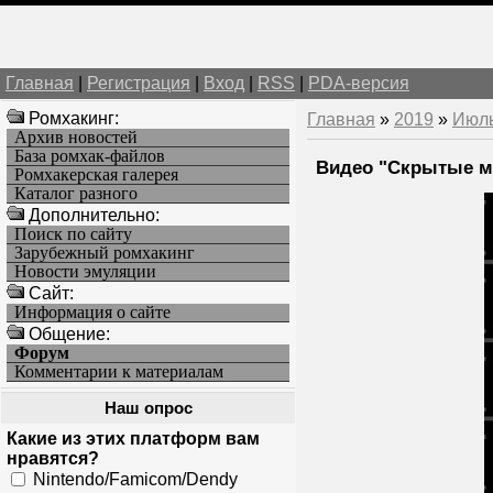
Главная
|
Регистрация
|
Вход
|
RSS
|
PDA-версия
Ромхакинг:
Главная
»
2019
»
Июл
Архив новостей
База ромхак-файлов
Видео "Скрытые ми
Ромхакерская галерея
Каталог разного
Дополнительно:
Поиск по сайту
Зарубежный ромхакинг
Новости эмуляции
Cайт:
Информация о сайте
Общение:
Форум
Комментарии к материалам
Наш опрос
Какие из этих платформ вам
нравятся?
Nintendo/Famicom/Dendy