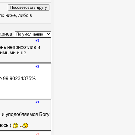
ях ниже, либо в
ариев:
+3
чень неприхотлив и
димыми и не
+2
ые 99,90234375%-
+1
, и уподобляемся Богу
аюсь!)
-2