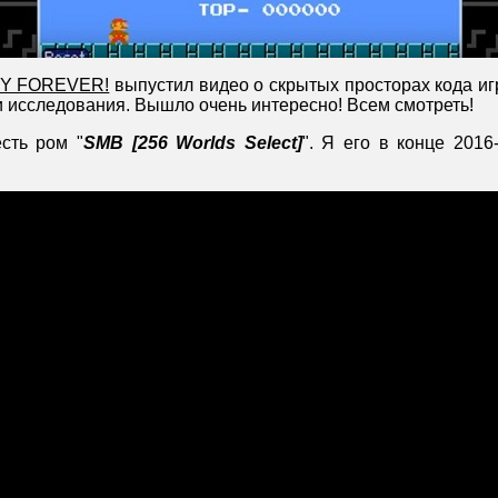
Y FOREVER!
выпустил видео о скрытых просторах кода и
и исследования. Вышло очень интересно! Всем смотреть!
есть ром "
SMB [256 Worlds Select]
". Я его в конце 2016