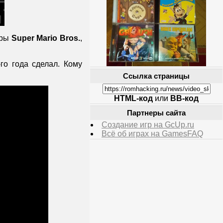
гры
Super Mario Bros.
,
-го года сделал. Кому
Ссылка страницы
HTML-код
или
BB-код
Партнеры сайта
Создание игр на GcUp.ru
Всё об играх на GamesFAQ