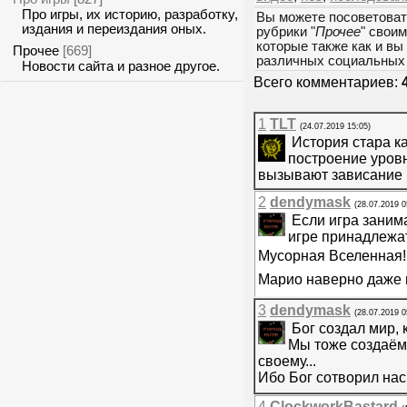
Про игры, их историю, разработку,
Вы можете посоветоват
издания и переиздания оных.
рубрики "
Прочее
" свои
которые также как и вы
Прочее
[669]
различных социальных 
Новости сайта и разное другое.
Всего комментариев:
1
TLT
(24.07.2019 15:05)
История стара ка
построение уров
вызывают зависание 
2
dendymask
(28.07.2019 0
Если игра занима
игре принадлежат
Мусорная Вселенная
Марио наверно даже н
3
dendymask
(28.07.2019 0
Бог создал мир, 
Мы тоже создаём 
своему...
Ибо Бог сотворил нас 
4
ClockworkBastard