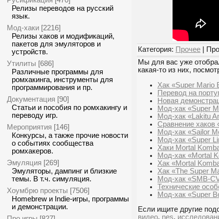
[470]
Релизы переводов на русский
язык.
Мод-хаки
[2216]
Релизы хаков и модификаций,
пакетов для эмуляторов и
Категория:
Прочее
| Про
устройств.
Мы для вас уже отобрал
Утилиты
[686]
какая-то из них, посмот
Различные программы для
ромхакинга, инструменты для
Хак «Super Mario 
программирования и пр.
Перевод на порту
Документация
[90]
Новая демонстрация
Статьи и пособия по ромхакингу и
Мод-хак «Super Ma
переводу игр.
Мод-хак «Lakitu An
Сравнение хаков 
Мероприятия
[146]
Мод-хак «Sailor M
Конкурсы, а также прочие новости
Мод-хак «Super Li
о событиях сообщества
Хаки Mortal Kombat
ромхакеров.
Мод-хак «Mortal K
Эмуляция
[269]
Хак «Mortal Komba
Хак «The Super Ma
Эмуляторы, дампинг и близкие
Мод-хак «SMB-CV»
темы. В т.ч. симуляция.
Технические особ
Хоумбрю проекты
[7506]
Мод-хак «Super Bo
Homebrew и Indie-игры, программы
и демонстрации.
Если ищите другие подо
видео
,
nes
,
исследован
Про игры
[827]