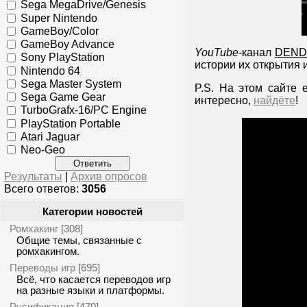
Sega MegaDrive/Genesis
Super Nintendo
GameBoy/Color
GameBoy Advance
YouTube
-канал
DEND
Sony PlayStation
истории их открытия 
Nintendo 64
Sega Master System
P.S. На этом сайте 
Sega Game Gear
интересно,
найдёте
!
TurboGrafx-16/PC Engine
PlayStation Portable
Atari Jaguar
Neo-Geo
Результаты
|
Архив опросов
Всего ответов:
3056
Категории новостей
Ромхакинг
[308]
Общие темы, связанные с
ромхакингом.
Переводы игр
[695]
Всё, что касается переводов игр
на разные языки и платформы.
Русификация