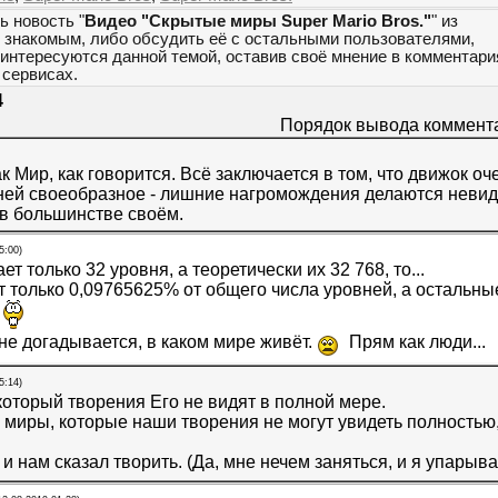
ь новость "
Видео "Скрытые миры Super Mario Bros."
" из
м знакомым, либо обсудить её с остальными пользователями,
 интересуются данной темой, оставив своё мнение в комментари
сервисах.
4
Порядок вывода коммент
к Мир, как говорится. Всё заключается в том, что движок о
ней своеобразное - лишние нагромождения делаются неви
в большинстве своём.
5:00)
ет только 32 уровня, а теоретически их 32 768, то...
 только 0,09765625% от общего числа уровней, а остальн
!
е догадывается, в каком мире живёт.
Прям как люди...
5:14)
который творения Его не видят в полной мере.
миры, которые наши творения не могут увидеть полностью
и нам сказал творить. (Да, мне нечем заняться, и я упарыв