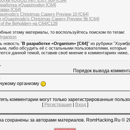
отки «QUOD INIT EXIT IIo» [C64]
работка «Quasimodo» [C64]
opia» [C64]
simodo's Christmas Caper» Preview 10 [C64]
 «Quasimodo's Christmas Caper» Preview 9b [C64]
of the Beholder» на C64/C128
бные этому материалы, то воспользуйтесь поиском по тегам:
Organism
ь новость "
В разработке «Organism» [C64]
" из рубрики "
Хоумб
мым, либо обсудить её с остальными пользователями, которые
уются данной темой, оставив своё мнение в комментариях ниже,
1
Порядок вывода коммент
)
 чужому организму
ять комментарии могут только зарегистрированные пользо
[
Регистрация
|
Вход
]
ва сохранены за авторами материалов. RomHacking.Ru © 2