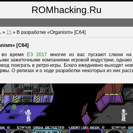
ROMhacking.Ru
ь
»
15
» В разработке «Organism» [C64]
nism» [C64]
о во время
E3 2017
многие из вас пускают слюни на 
ыми зажиточными компаниями игровой индустрии, однако
овод поиграть в ретро-игры. Благо ежедневно выходят но
мы. О релизах и о ходе разработки некоторых из них рас