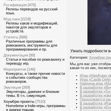
Русификация
[470]
Релизы переводов на русский
язык.
Мод-хаки
[2218]
Релизы хаков и модификаций,
пакетов для эмуляторов и
устройств.
Утилиты
[686]
Различные программы для
ромхакинга, инструменты для
программирования и пр.
Узнать подробности 
Документация
[90]
Категория:
Хоумбрю пр
Статьи и пособия по ромхакингу и
переводу игр.
Мы для вас уже отобрал
какая-то из них, посмот
Мероприятия
[146]
Конкурсы, а также прочие новости
Игра «Hipofruta» 
о событиях сообщества
Игра «Castle Defen
ромхакеров.
Найдена игра «Ma
Эмуляция
В разработке «Bey
[269]
В разработке «Sy
Эмуляторы, дампинг и близкие
В разработке нова
темы. В т.ч. симуляция.
Продолжается разр
Хоумбрю проекты
[7510]
В разработке «Rai
Homebrew и Indie-игры, программы
В разработке «Es
и демонстрации.