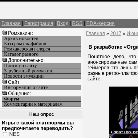
Главная
|
Регистрация
|
Вход
|
RSS
|
PDA-версия
Ромхакинг:
Главная
»
2017
»
Июн
Архив новостей
База ромхак-файлов
В разработке «Orga
Ромхакерская галерея
Каталог разного
Понятное дело, чт
Дополнительно:
анонсированные сам
Поиск по сайту
геймеров это лишь п
Зарубежный ромхакинг
разные ретро-платфор
Новости эмуляции
сайте.
Cайт:
Информация о сайте
Общение:
Форум
Комментарии к материалам
Наш опрос
Игры с какой платформы вы
предпочитаете переводить?
NES