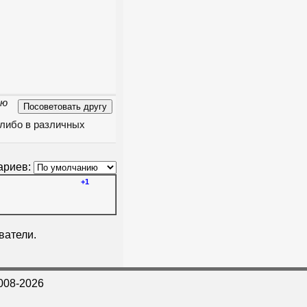
рю
 либо в различных
ариев:
+1
ватели.
008-2026