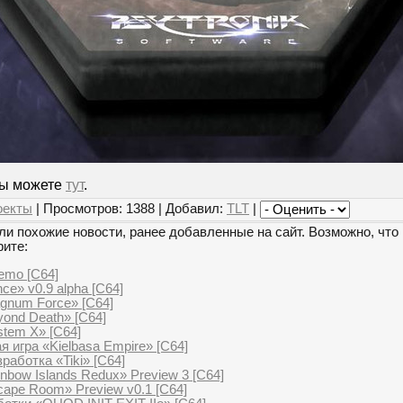
вы можете
тут
.
оекты
| Просмотров: 1388 | Добавил:
TLT
|
и похожие новости, ранее добавленные на сайт. Возможно, что 
рите:
demo [C64]
ce» v0.9 alpha [C64]
gnum Force» [C64]
ond Death» [C64]
stem X» [C64]
я игра «Kielbasa Empire» [C64]
аботка «Tiki» [C64]
nbow Islands Redux» Preview 3 [C64]
cape Room» Preview v0.1 [C64]