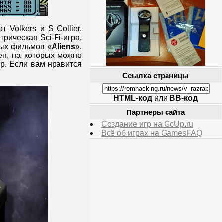
от
Volkers
и
S Collier
.
рическая Sci-Fi-игра,
ных фильмов «
Aliens
».
ен, на которых можно
р. Если вам нравится
Ссылка страницы
HTML-код
или
BB-код
Партнеры сайта
Создание игр на GcUp.ru
Всё об играх на GamesFAQ