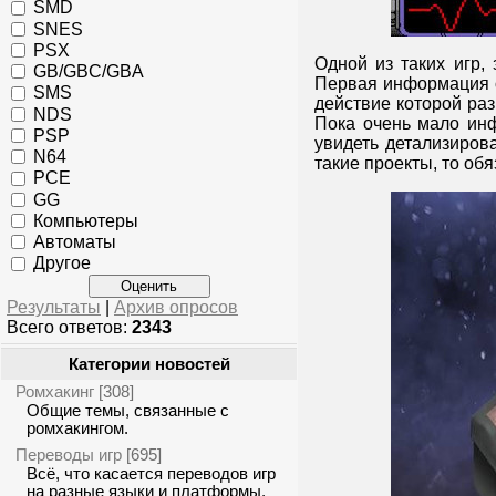
SMD
SNES
PSX
Одной из таких игр, 
GB/GBC/GBA
Первая информация об
SMS
действие которой ра
NDS
Пока очень мало инф
PSP
увидеть детализиров
N64
такие проекты, то об
PCE
GG
Компьютеры
Автоматы
Другое
Результаты
|
Архив опросов
Всего ответов:
2343
Категории новостей
Ромхакинг
[308]
Общие темы, связанные с
ромхакингом.
Переводы игр
[695]
Всё, что касается переводов игр
на разные языки и платформы.