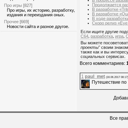
В процессе разраб
Продолжается раз
Про игры
[827]
В разработке «Trit
Про игры, их историю, разработку,
В разработке «Qua
издания и переиздания оных.
В ходе разработки
Прочее
[669]
Скоро релиз «Eye 
Новости сайта и разное другое.
Если ищите другие подо
C64
,
разработка
,
игра
,
Вы можете посоветоват
проекты
" своим знако
также как и вы интерес
социальных сервисах.
Всего комментариев:
1
paul_met
(16.06.2017 08:17
Путешествие по
Добавл
Все пра