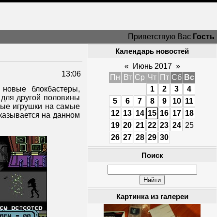
Приветствую Вас
Гость
Календарь новостей
«
Июнь 2017
»
13:06
Пн
Вт
Ср
Чт
Пт
Сб
Вс
новые блокбастеры,
1
2
3
4
 для другой половины
5
6
7
8
9
10
11
вые игрушки на самые
12
13
14
15
16
17
18
сказывается на данном
19
20
21
22
23
24
25
26
27
28
29
30
Поиск
Картинка из галереи