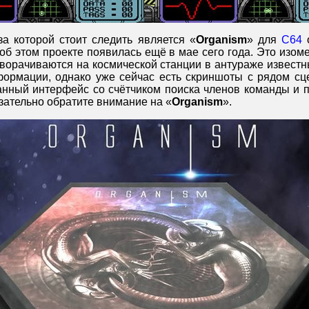
за которой стоит следить является «
Organism
» для
C64
 этом проекте появилась ещё в мае сего года. Это изомет
зворачиваются на космической станции в антураже извест
ормации, однако уже сейчас есть скриншоты с рядом сц
анный интерфейс со счётчиком поиска членов команды и п
язательно обратите внимание на «
Organism
».