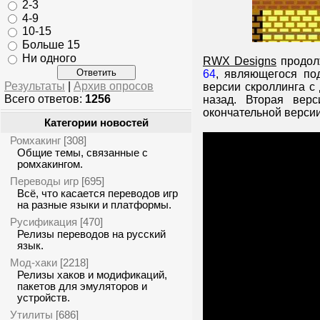
2-3
4-9
10-15
Больше 15
Ни одного
RWX Designs
продолж
64
, являющегося по
Результаты
|
Архив опросов
версии скроллинга с
Всего ответов:
1256
назад. Вторая вер
окончательной версии
Категории новостей
Ромхакинг
[308]
Общие темы, связанные с
ромхакингом.
Переводы игр
[695]
Всё, что касается переводов игр
на разные языки и платформы.
Русификация
[470]
Релизы переводов на русский
язык.
Мод-хаки
[2218]
Релизы хаков и модификаций,
пакетов для эмуляторов и
устройств.
Утилиты
[686]