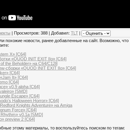
оекты
| Просмотров: 388 | Добавил:
TLT
|
и похожие новости, ранее добавленные на сайт. Возможно, что 
рите:
stem X» [C64]
отки «QUOD INIT EXIT IIo» [C64]
of the Beholder» на C64/C128
ew-сборки «QUOD INIT EXIT IIo» [C64]
ker» [C64]
«Jam It» [C64]
demo [C64]
ce» v0.9 alpha [C64]
aleiro» [SMD]
ungle Escape» [C64]
odo's Halloween Horror» [C64]
 Redford Knights Adventure» на Amiga
gnum Force» [C64]
t Rhythm» v0.1a [SMD]
» preview 2 [C64]
бные этому материалы, то воспользуйтесь поиском по тегам: