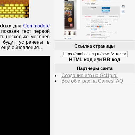
edux
» для
Commodore
 показан тест первой
ть несколько месяцев
а будут устранены в
Ссылка страницы
ут ещё обновления…
HTML-код
или
BB-код
Партнеры сайта
Создание игр на GcUp.ru
Всё об играх на GamesFAQ