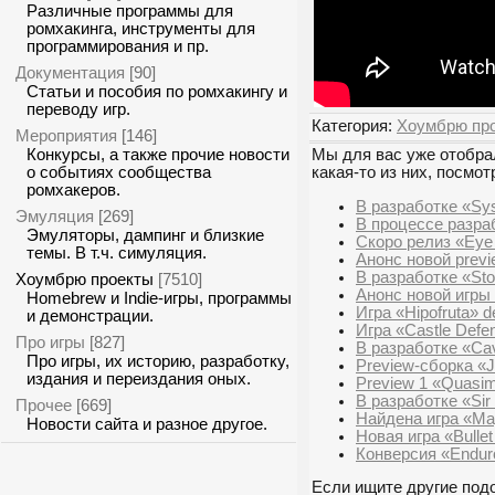
Различные программы для
ромхакинга, инструменты для
программирования и пр.
Документация
[90]
Статьи и пособия по ромхакингу и
переводу игр.
Категория:
Хоумбрю пр
Мероприятия
[146]
Конкурсы, а также прочие новости
Мы для вас уже отобрал
о событиях сообщества
какая-то из них, посмот
ромхакеров.
В разработке «Sy
Эмуляция
[269]
В процессе разраб
Эмуляторы, дампинг и близкие
Скоро релиз «Eye 
темы. В т.ч. симуляция.
Анонс новой previ
В разработке «Sto
Хоумбрю проекты
[7510]
Анонс новой игры 
Homebrew и Indie-игры, программы
Игра «Hipofruta» 
и демонстрации.
Игра «Castle Defen
Про игры
[827]
В разработке «Cav
Про игры, их историю, разработку,
Preview-сборка «J
издания и переиздания оных.
Preview 1 «Quasim
В разработке «Sir
Прочее
[669]
Найдена игра «Ma
Новости сайта и разное другое.
Новая игра «Bulle
Конверсия «Enduro
Если ищите другие подо