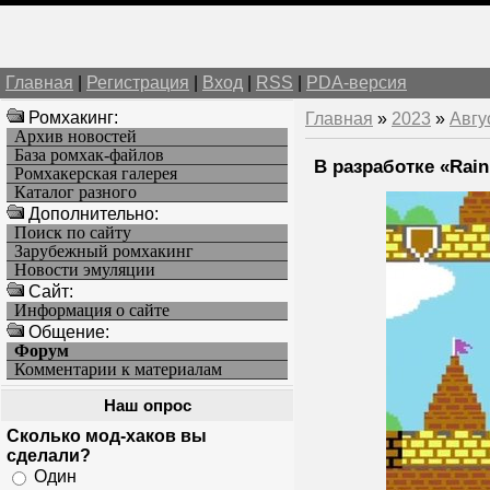
Главная
|
Регистрация
|
Вход
|
RSS
|
PDA-версия
Ромхакинг:
Главная
»
2023
»
Авгу
Архив новостей
База ромхак-файлов
В разработке «Rain
Ромхакерская галерея
Каталог разного
Дополнительно:
Поиск по сайту
Зарубежный ромхакинг
Новости эмуляции
Cайт:
Информация о сайте
Общение:
Форум
Комментарии к материалам
Наш опрос
Сколько мод-хаков вы
сделали?
Один