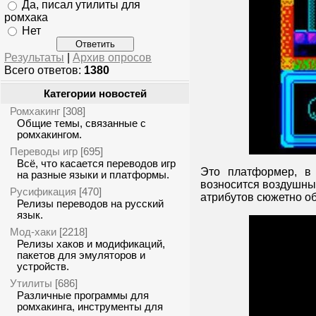
Да, писал утилиты для
ромхака
Нет
Результаты
|
Архив опросов
Всего ответов:
1380
Категории новостей
Ромхакинг
[308]
Общие темы, связанные с
ромхакингом.
Переводы игр
[695]
Всё, что касается переводов игр
Это платформер, в
на разные языки и платформы.
возносится воздушны
Русификация
[470]
атрибутов сюжетно об
Релизы переводов на русский
язык.
Мод-хаки
[2218]
Релизы хаков и модификаций,
пакетов для эмуляторов и
устройств.
Утилиты
[686]
Различные программы для
ромхакинга, инструменты для