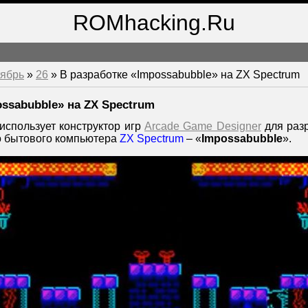
ROMhacking.Ru
ябрь
»
26
» В разработке «Impossabubble» на ZX Spectrum
ossabubble» на ZX Spectrum
использует конструктор игр
Arcade Game Designer
для разр
го бытового компьютера
ZX Spectrum
– «
Impossabubble
».