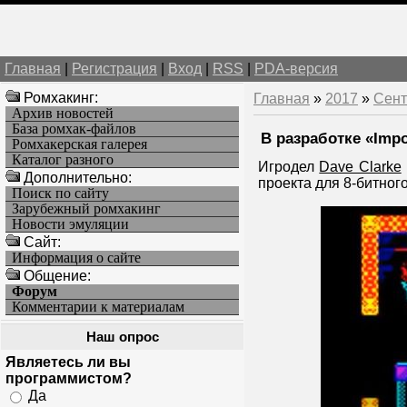
Главная
|
Регистрация
|
Вход
|
RSS
|
PDA-версия
Ромхакинг:
Главная
»
2017
»
Сент
Архив новостей
База ромхак-файлов
В разработке «Imp
Ромхакерская галерея
Каталог разного
Игродел
Dave Clarke
Дополнительно:
проекта для 8-битно
Поиск по сайту
Зарубежный ромхакинг
Новости эмуляции
Cайт:
Информация о сайте
Общение:
Форум
Комментарии к материалам
Наш опрос
Являетесь ли вы
программистом?
Да