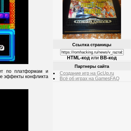
Ссылка страницы
HTML-код
или
BB-код
Партнеры сайта
ет по платформам и
Создание игр на GcUp.ru
ые эффекты конфликта
Всё об играх на GamesFAQ