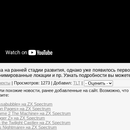
а на ранней стадии развития, однако уже появилось перво
анимированные локации и пр. Узнать подробности вы может
оекты
| Просмотров: 1273 | Добавил:
TLT
|
и похожие новости, ранее добавленные на сайт. Возможно, что 
рите:
ssabubble» на ZX Spectrum
n Pages» на ZX Spectrum
ome 2 The Machine» на ZX Spectrum
ger Z» на ZX Spectrum
the Twilight Castle» на ZX Spectrum
s Nightmare» на ZX Spectrum