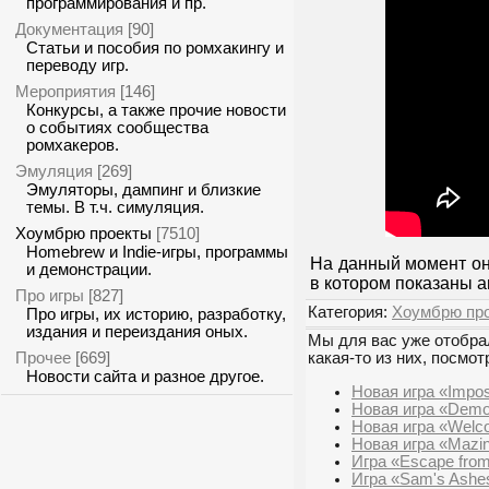
программирования и пр.
Документация
[90]
Статьи и пособия по ромхакингу и
переводу игр.
Мероприятия
[146]
Конкурсы, а также прочие новости
о событиях сообщества
ромхакеров.
Эмуляция
[269]
Эмуляторы, дампинг и близкие
темы. В т.ч. симуляция.
Хоумбрю проекты
[7510]
Homebrew и Indie-игры, программы
На данный момент он
и демонстрации.
в котором показаны 
Про игры
[827]
Категория:
Хоумбрю пр
Про игры, их историю, разработку,
издания и переиздания оных.
Мы для вас уже отобрал
Прочее
[669]
какая-то из них, посмот
Новости сайта и разное другое.
Новая игра «Impo
Новая игра «Demo
Новая игра «Welc
Новая игра «Mazin
Игра «Escape from 
Игра «Sam's Ashe