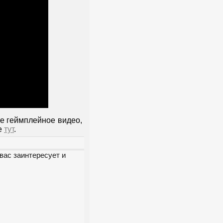
е геймплейное видео,
е
тут
.
вас заинтересует и