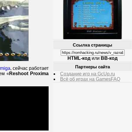
Ссылка страницы
HTML-код
или
BB-код
Партнеры сайта
miga
, сейчас работает
ем «
Reshoot Proxima
Создание игр на GcUp.ru
Всё об играх на GamesFAQ