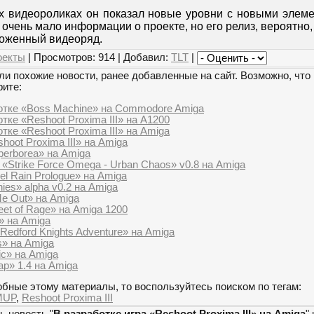
х видеороликах он показал новые уровни с новыми элем
очень мало информации о проекте, но его релиз, вероятно, 
ложенный видеоряд.
оекты
| Просмотров: 914 | Добавил:
TLT
|
и похожие новости, ранее добавленные на сайт. Возможно, что 
рите:
отке «Boss Machine» на Commodore Amiga
тке «Reshoot Proxima III» на A1200
тке «Reshoot Proxima III» на Amiga
hoot Proxima III» на Amiga
perborea» на Amiga
 «Strike Force Omega - Urban Chaos» v0.8 на Amiga
el Rain Prologue» на Amiga
ies» alpha v0.2 на Amiga
Me Out» на Amiga
eet of Rage» на Amiga 1200
» на Amiga
 Redford Knights Adventure» на Amiga
s» на Amiga
ic» на Amiga
p» 1.4 на Amiga
бные этому материалы, то воспользуйтесь поиском по тегам:
MUP
,
Reshoot Proxima III