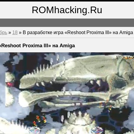
ROMhacking.Ru
брь
»
18
» В разработке игра «Reshoot Proxima III» на Amiga
«Reshoot Proxima III» на Amiga