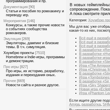
программирования и пр.
В новых геймплейны
Документация
[90]
сопровождение. Пока 
Статьи и пособия по ромхакингу и
А пока смотрите при
переводу игр.
Категория:
Хоумбрю пр
Мероприятия
[146]
Конкурсы, а также прочие новости
Мы для вас уже отобрал
о событиях сообщества
какая-то из них, посмот
ромхакеров.
Всё ещё в разраб
Эмуляция
[269]
Всё ещё в разрабо
Эмуляторы, дампинг и близкие
Всё ещё в разрабо
темы. В т.ч. симуляция.
В разработке «Res
Хоумбрю проекты
[7510]
В разработке «Hy
Homebrew и Indie-игры, программы
В разработке игра
и демонстрации.
В разработке «Ste
Игра «The Amigoon
Про игры
[827]
Игра «Christmas 
Про игры, их историю, разработку,
В разработке «Str
издания и переиздания оных.
Игра «Tombstones
Прочее
[669]
В разработке «Sir
Новости сайта и разное другое.
Игра «Sky Shaper
Новая игра «Eclipt
Игра «Phantom Lea
Если ищите другие подо
Amiga
,
разработка
,
SH