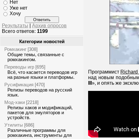
Нет
Уже нет
Хочу
Результаты
|
Архив опросов
Всего ответов:
1199
Категории новостей
Ромхакинг
[308]
Общие темы, связанные с
ромхакингом.
Переводы игр
[695]
Программист
Richard
Всё, что касается переводов игр
на разные языки и платформы.
над новым подобным
III
», и опять же экск
Русификация
[470]
Релизы переводов на русский
язык.
Мод-хаки
[2218]
Релизы хаков и модификаций,
пакетов для эмуляторов и
устройств.
Утилиты
[686]
Различные программы для
ромхакинга, инструменты для