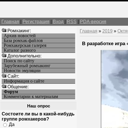
Главная
|
Регистрация
|
Вход
|
RSS
|
PDA-версия
Ромхакинг:
Главная
»
2019
»
Октя
Архив новостей
База ромхак-файлов
В разработке игра 
Ромхакерская галерея
Каталог разного
Дополнительно:
Поиск по сайту
Зарубежный ромхакинг
Новости эмуляции
Cайт:
Информация о сайте
Общение:
Форум
Комментарии к материалам
Наш опрос
Состоите ли вы в какой-нибудь
группе ромхакеров?
Да