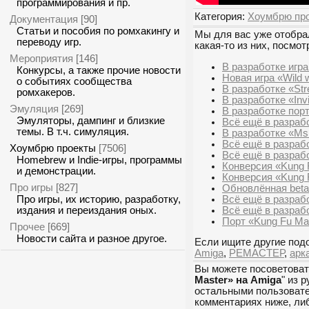
программирования и пр.
Категория:
Хоумбрю пр
Документация
[90]
Статьи и пособия по ромхакингу и
Мы для вас уже отобрал
переводу игр.
какая-то из них, посмот
Мероприятия
[146]
В разработке игра
Конкурсы, а также прочие новости
Новая игра «Wild 
о событиях сообщества
В разработке «Stre
ромхакеров.
В разработке «Invi
Эмуляция
[269]
В разработке пор
Эмуляторы, дампинг и близкие
Всё ещё в разраб
темы. В т.ч. симуляция.
В разработке «Ms
Всё ещё в разраб
Хоумбрю проекты
[7506]
Всё ещё в разрабо
Homebrew и Indie-игры, программы
Конверсия «Kung 
и демонстрации.
Конверсия «Kung 
Про игры
[827]
Обновлённая beta
Всё ещё в разраб
Про игры, их историю, разработку,
Всё ещё в разраб
издания и переиздания оных.
Порт «Kung Fu Ma
Прочее
[669]
Новости сайта и разное другое.
Если ищите другие подо
Amiga
,
РЕМАСТЕР
,
арк
Вы можете посоветоват
Master» на Amiga
" из р
остальными пользовател
комментариях ниже, ли