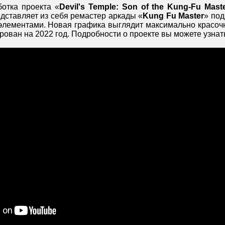
отка проекта «
Devil's Temple: Son of the Kung-Fu Mast
едставляет из себя ремастер аркады «
Kung Fu Master
» под
лементами. Новая графика выглядит максимально красочно
ован на 2022 год. Подробности о проекте вы можете узна