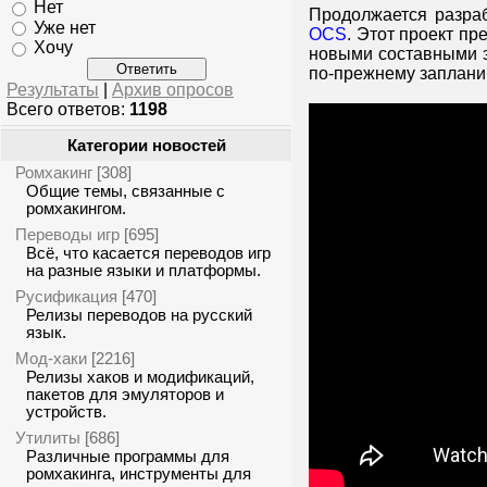
Нет
Продолжается разраб
Уже нет
OCS
. Этот проект пр
Хочу
новыми составными э
по-прежнему запланир
Результаты
|
Архив опросов
Всего ответов:
1198
Категории новостей
Ромхакинг
[308]
Общие темы, связанные с
ромхакингом.
Переводы игр
[695]
Всё, что касается переводов игр
на разные языки и платформы.
Русификация
[470]
Релизы переводов на русский
язык.
Мод-хаки
[2216]
Релизы хаков и модификаций,
пакетов для эмуляторов и
устройств.
Утилиты
[686]
Различные программы для
ромхакинга, инструменты для