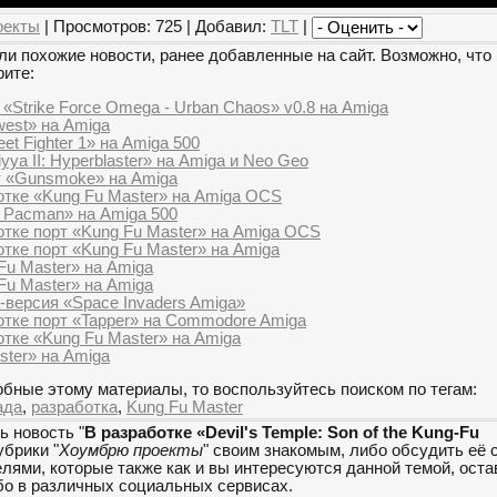
оекты
| Просмотров: 725 | Добавил:
TLT
|
и похожие новости, ранее добавленные на сайт. Возможно, что 
рите:
 «Strike Force Omega - Urban Chaos» v0.8 на Amiga
west» на Amiga
et Fighter 1» на Amiga 500
yya II: Hyperblaster» на Amiga и Neo Geo
т «Gunsmoke» на Amiga
отке «Kung Fu Master» на Amiga OCS
 Pacman» на Amiga 500
отке порт «Kung Fu Master» на Amiga OCS
тке порт «Kung Fu Master» на Amiga
Fu Master» на Amiga
Fu Master» на Amiga
-версия «Space Invaders Amiga»
отке порт «Tapper» на Commodore Amiga
отке «Kung Fu Master» на Amiga
ster» на Amiga
бные этому материалы, то воспользуйтесь поиском по тегам:
ада
,
разработка
,
Kung Fu Master
ь новость "
В разработке «Devil's Temple: Son of the Kung-Fu
убрики "
Хоумбрю проекты
" своим знакомым, либо обсудить её 
ями, которые также как и вы интересуются данной темой, оста
бо в различных социальных сервисах.