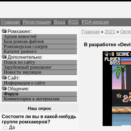
Главная
|
Регистрация
|
Вход
|
RSS
|
PDA-версия
Ромхакинг:
Главная
»
2021
»
Октя
Архив новостей
База ромхак-файлов
В разработке «Devi
Ромхакерская галерея
Каталог разного
Дополнительно:
Поиск по сайту
Зарубежный ромхакинг
Новости эмуляции
Cайт:
Информация о сайте
Общение:
Форум
Комментарии к материалам
Наш опрос
Состоите ли вы в какой-нибудь
группе ромхакеров?
Да