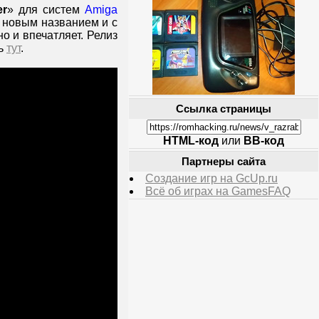
er
» для систем
Amiga
 новым названием и с
 и впечатляет. Релиз
ть
тут
.
Ссылка страницы
HTML-код
или
BB-код
Партнеры сайта
Создание игр на GcUp.ru
Всё об играх на GamesFAQ