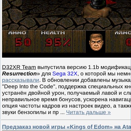
D32XR Team
выпустила версию 1.1b модификац
Resurrection
» для
Sega 32X
, о которой мы нем
рассказывали
. В обновлении добавлены музык
"Deep Into the Code", поддержка специальных к
устранён двойной урон, получаемый лавой и сл
неправильное время бонусов, ускорена навигац
опция частоты кадров из настроек видео, а так
звуки бензопилы и пр
...
Читать дальше »
Предзаказ новой игры «Kings of Edom» на Ata