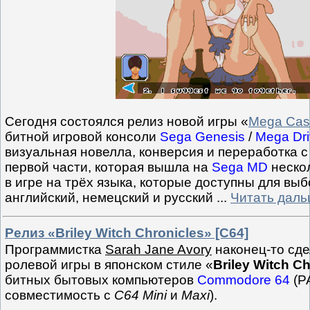
Сегодня состоялся релиз новой игры «
Mega Cas
битной игровой консоли
Sega Genesis
/
Mega Dr
визуальная новелла, конверсия и переработка 
первой части, которая вышла на
Sega MD
нескол
в игре на трёх языка, которые доступны для выб
английский, немецский и русский
...
Читать даль
Релиз «Briley Witch Chronicles» [C64]
Программистка
Sarah Jane Avory
наконец-то сде
ролевой игры в японском стиле «
Briley Witch C
битных бытовых компьютеров
Commodore 64
(P
совместимость с
C64 Mini
и
Maxi
).