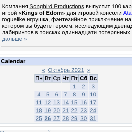
Компания
Songbird Productions
выпустит 100 кар
игрой «
Kings of Edom
» для игровой консоли
Ata
roguelike игрушка, фэнтезийное приключение на 
котором вы будете героем, исследующим двена
лабиринтов в поисках одиннадцати потерянных
дальше »
Calendar
«
Октябрь 2021
»
Пн
Вт
Ср
Чт
Пт
Сб
Вс
1
2
3
4
5
6
7
8
9
10
11
12
13
14
15
16
17
18
19
20
21
22
23
24
25
26
27
28
29
30
31