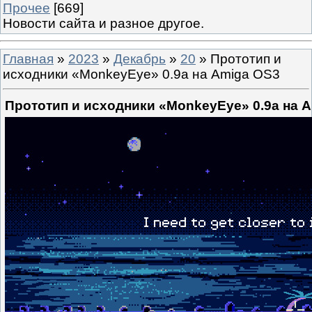
Прочее
[669]
Новости сайта и разное другое.
Главная
»
2023
»
Декабрь
»
20
» Прототип и
исходники «MonkeyEye» 0.9a на Amiga OS3
Прототип и исходники «MonkeyEye» 0.9a на 