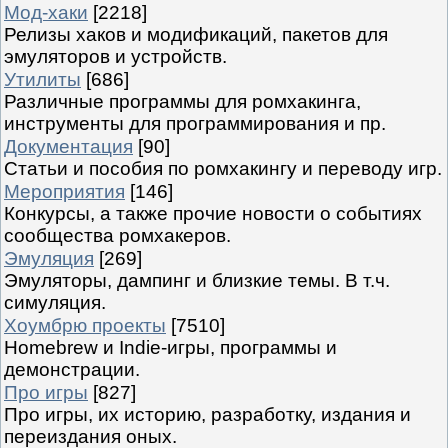
Мод-хаки
[2218]
Релизы хаков и модификаций, пакетов для
эмуляторов и устройств.
Утилиты
[686]
Различные программы для ромхакинга,
инструменты для программирования и пр.
Документация
[90]
Статьи и пособия по ромхакингу и переводу игр.
Мероприятия
[146]
Конкурсы, а также прочие новости о событиях
сообщества ромхакеров.
Эмуляция
[269]
Эмуляторы, дампинг и близкие темы. В т.ч.
симуляция.
Хоумбрю проекты
[7510]
Homebrew и Indie-игры, программы и
демонстрации.
Про игры
[827]
Про игры, их историю, разработку, издания и
переиздания оных.