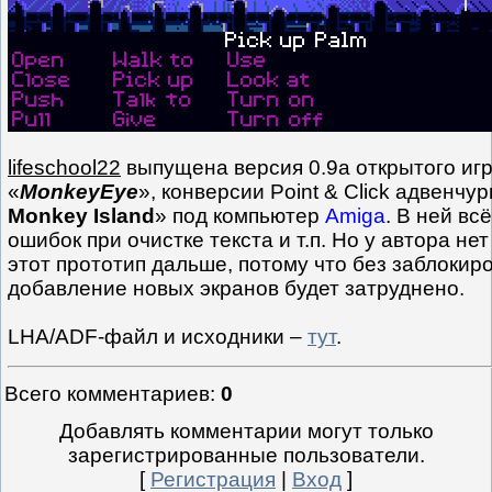
lifeschool22
выпущена версия 0.9a открытого игр
«
MonkeyEye
», конверсии Point & Click адвенчур
Monkey Island
» под компьютер
Amiga
. В ней вс
ошибок при очистке текста и т.п. Но у автора не
этот прототип дальше, потому что без заблоки
добавление новых экранов будет затруднено.
LHA/ADF-файл и исходники –
тут
.
Всего комментариев
:
0
Добавлять комментарии могут только
зарегистрированные пользователи.
[
Регистрация
|
Вход
]