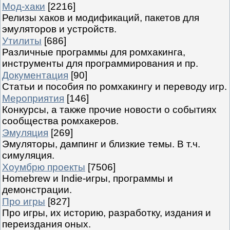
Мод-хаки
[2216]
Релизы хаков и модификаций, пакетов для
эмуляторов и устройств.
Утилиты
[686]
Различные программы для ромхакинга,
инструменты для программирования и пр.
Документация
[90]
Статьи и пособия по ромхакингу и переводу игр.
Мероприятия
[146]
Конкурсы, а также прочие новости о событиях
сообщества ромхакеров.
Эмуляция
[269]
Эмуляторы, дампинг и близкие темы. В т.ч.
симуляция.
Хоумбрю проекты
[7506]
Homebrew и Indie-игры, программы и
демонстрации.
Про игры
[827]
Про игры, их историю, разработку, издания и
переиздания оных.