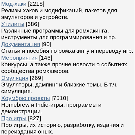
Мод-хаки
[2218]
Релизы хаков и модификаций, пакетов для
эмуляторов и устройств.
Утилиты
[686]
Различные программы для ромхакинга,
инструменты для программирования и пр.
Документация
[90]
Статьи и пособия по ромхакингу и переводу игр.
Мероприятия
[146]
Конкурсы, а также прочие новости о событиях
сообщества ромхакеров.
Эмуляция
[269]
Эмуляторы, дампинг и близкие темы. В т.ч.
симуляция.
Хоумбрю проекты
[7510]
Homebrew и Indie-игры, программы и
демонстрации.
Про игры
[827]
Про игры, их историю, разработку, издания и
переиздания оных.