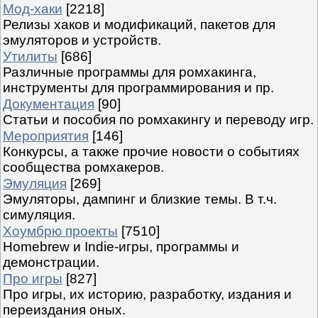
Мод-хаки
[2218]
Релизы хаков и модификаций, пакетов для
эмуляторов и устройств.
Утилиты
[686]
Различные программы для ромхакинга,
инструменты для программирования и пр.
Документация
[90]
Статьи и пособия по ромхакингу и переводу игр.
Мероприятия
[146]
Конкурсы, а также прочие новости о событиях
сообщества ромхакеров.
Эмуляция
[269]
Эмуляторы, дампинг и близкие темы. В т.ч.
симуляция.
Хоумбрю проекты
[7510]
Homebrew и Indie-игры, программы и
демонстрации.
Про игры
[827]
Про игры, их историю, разработку, издания и
переиздания оных.