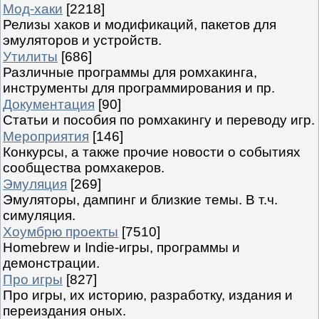
Мод-хаки
[2218]
Релизы хаков и модификаций, пакетов для
эмуляторов и устройств.
Утилиты
[686]
Различные программы для ромхакинга,
инструменты для программирования и пр.
Документация
[90]
Статьи и пособия по ромхакингу и переводу игр.
Мероприятия
[146]
Конкурсы, а также прочие новости о событиях
сообщества ромхакеров.
Эмуляция
[269]
Эмуляторы, дампинг и близкие темы. В т.ч.
симуляция.
Хоумбрю проекты
[7510]
Homebrew и Indie-игры, программы и
демонстрации.
Про игры
[827]
Про игры, их историю, разработку, издания и
переиздания оных.